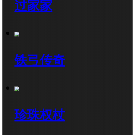
过家家
铁弓传奇
珍珠权杖