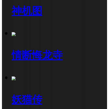
神机图
情断悔龙寺
妖猫传