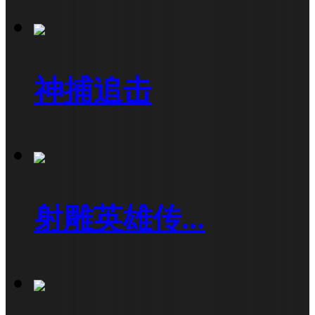
神捕追击
射雕英雄传...