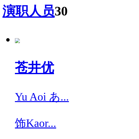
演职人员
30
苍井优
Yu Aoi あ...
饰
Kaor...