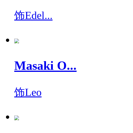
饰
Edel...
Masaki O...
饰
Leo