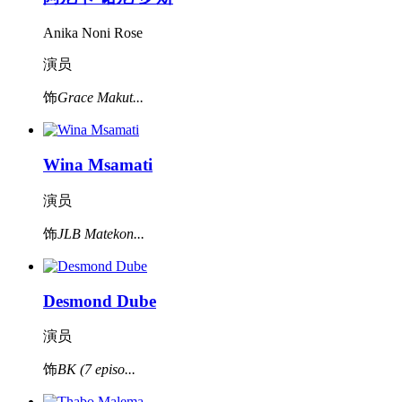
Anika Noni Rose
演员
饰
Grace Makut...
Wina Msamati
演员
饰
JLB Matekon...
Desmond Dube
演员
饰
BK (7 episo...