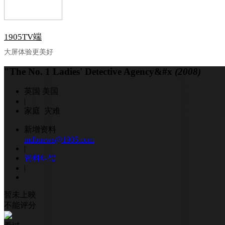
1905TV端
大屏体验更美好
"The No. 1 Ladies' Detective Agency&#x
(2008)
英国 美国
|
家庭 灾难
新增资料
mdbnews@1905.com
|
资料纠错
|
暂未上映
不能评分