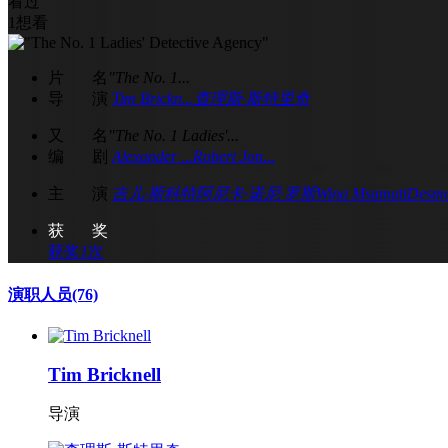
看过
1
想看
片 名
"The No. 1...
导 演
Tim Brickn...
查理斯·斯特里奇
又 名
"The No. 1 Ladies'...
编 剧
Alexander ...
Robert Jon...
主 演
吉儿·斯科特
阿尼卡·诺尼·罗斯
Wina Msamati
Desm
获 奖
获奖
1
次
演职人员
(76)
Tim Bricknell
导演