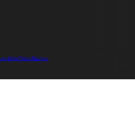
ond Dube
Thabo Malema