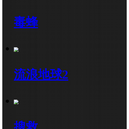
毒蜂
流浪地球2
搜救