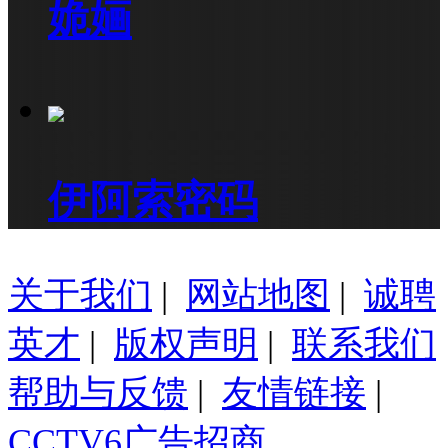
姽婳
伊阿索密码
关于我们
|
网站地图
|
诚聘
英才
|
版权声明
|
联系我们
帮助与反馈
|
友情链接
|
CCTV6广告招商