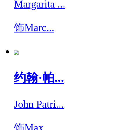
Margarita ...
饰
Marc...
约翰·帕...
John Patri...
饰
Max ...