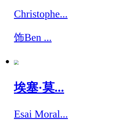
Christophe...
饰
Ben ...
埃塞·莫...
Esai Moral...