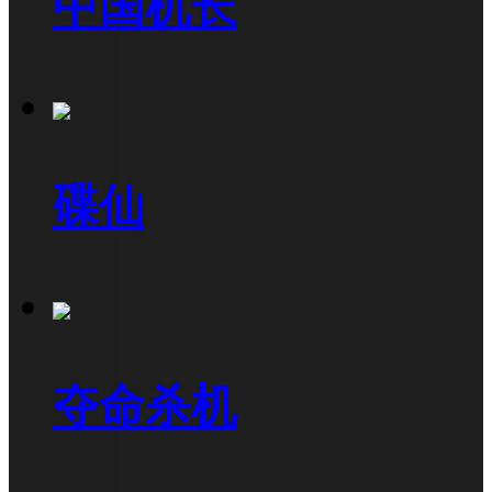
中国机长
碟仙
夺命杀机