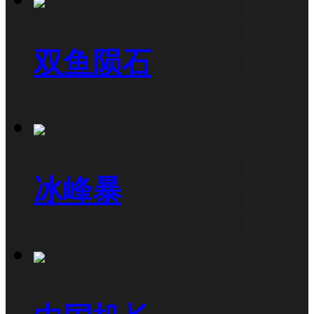
双鱼陨石
冰峰暴