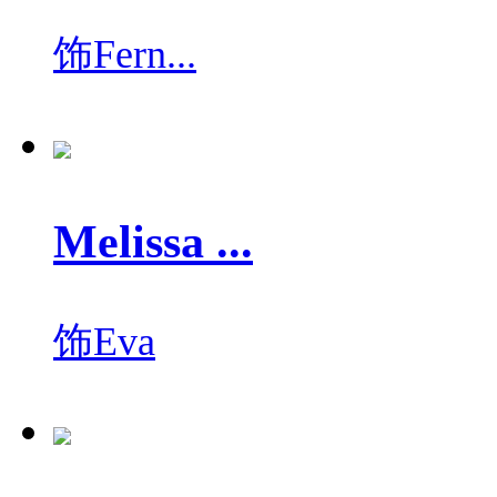
饰
Fern...
Melissa ...
饰
Eva