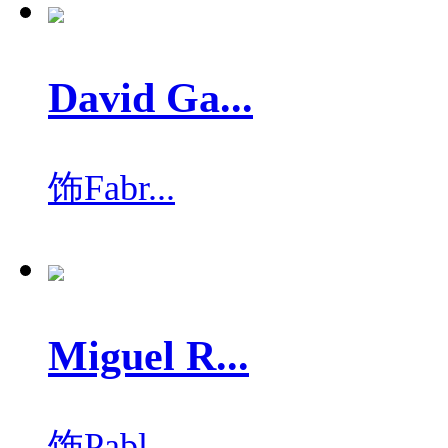
David Ga...
饰
Fabr...
Miguel R...
饰
Pabl...