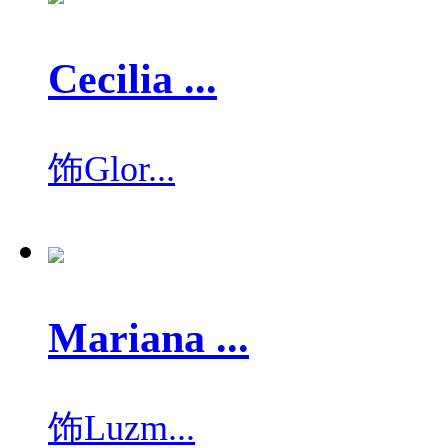
Cecilia ...
饰
Glor...
Mariana ...
饰
Luzm...