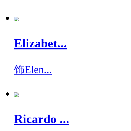
Elizabet...
饰
Elen...
Ricardo ...