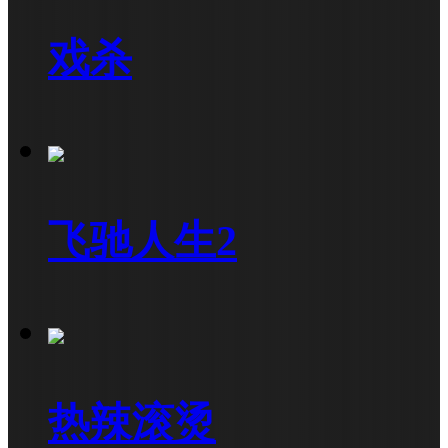
戏杀
飞驰人生2
热辣滚烫