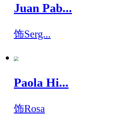
Juan Pab...
饰
Serg...
Paola Hi...
饰
Rosa