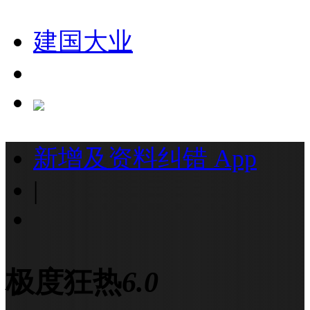
建国大业
新增及资料纠错
App
|
极度狂热
6.0