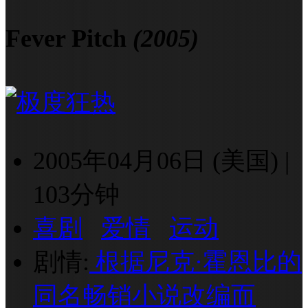
Fever Pitch
(2005)
2005年04月06日 (美国)
|
103分钟
喜剧
爱情
运动
剧情:
根据尼克·霍恩比的
同名畅销小说改编而