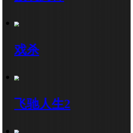
戏杀
飞驰人生2