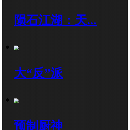
陨石江湖：天...
大“反”派
预制厨神