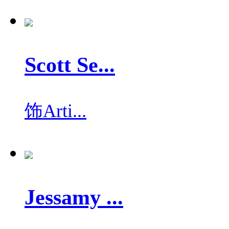
Scott Se...
饰
Arti...
Jessamy ...