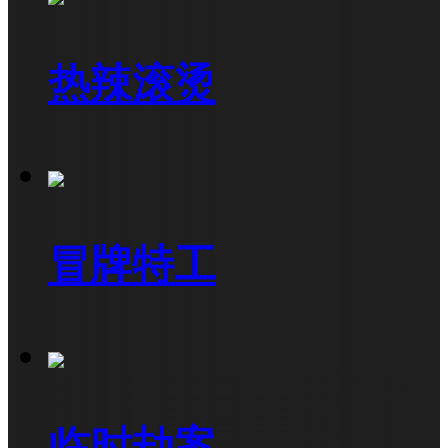
热辣滚烫
冒牌特工
临时劫案