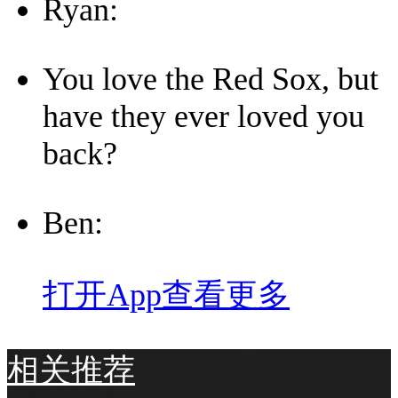
Ryan:
You love the Red Sox, but
have they ever loved you
back?
Ben:
打开App查看更多
相关推荐