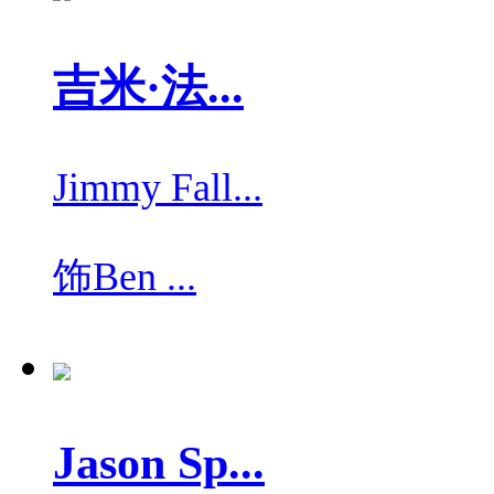
吉米·法...
Jimmy Fall...
饰
Ben ...
Jason Sp...