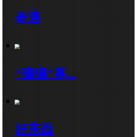
奇遇
“骗骗”喜...
好东西