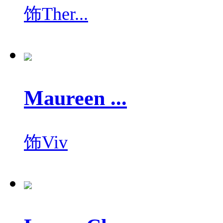
饰
Ther...
Maureen ...
饰
Viv