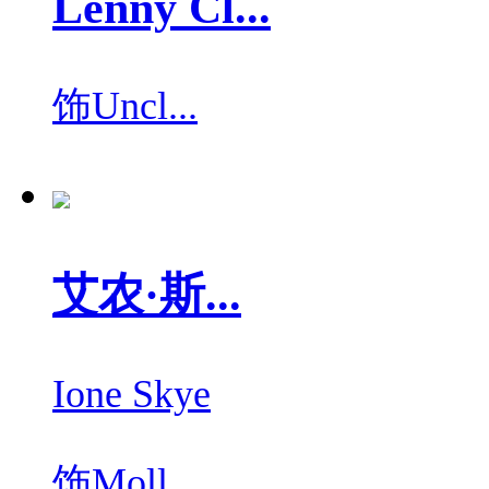
Lenny Cl...
饰
Uncl...
艾农·斯...
Ione Skye
饰
Moll...