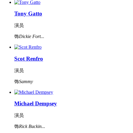
Tony Gatto
演员
饰
Dickie Fort...
Scot Renfro
演员
饰
Sammy
Michael Dempsey
演员
饰
Rick Buckin...