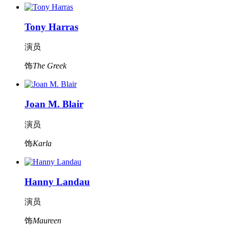
Tony Harras
演员
饰
The Greek
Joan M. Blair
演员
饰
Karla
Hanny Landau
演员
饰
Maureen