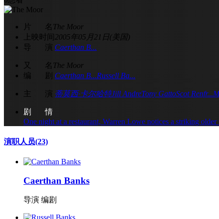
片 名
The Moor
上映时间
2005年05月21日(美国)
导 演
Caerthan B...
又 名
The Moor
编 剧
Caerthan B...
Russell Ba...
主 演
蒂莫西·卡尔哈特
Jill Andre
Tony Gatto
Scot Renfr...
M
剧 情
One night at a restaurant, Warren Lowe notices a striking older 
演职人员
(23)
Caerthan Banks
导演 编剧