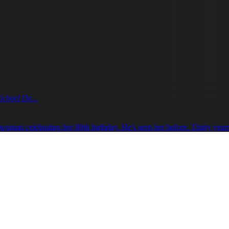
ichael De...
woman celebrating her 80th birthday. He's seen her before. Thirty years 