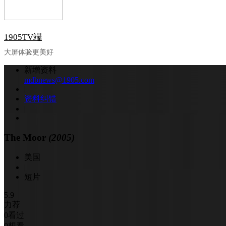
1905TV端
大屏体验更美好
新增资料
mdbnews@1905.com
|
资料纠错
|
The Moor
(2005)
美国
|
短片
5.9
力荐
0
看过
0
想看