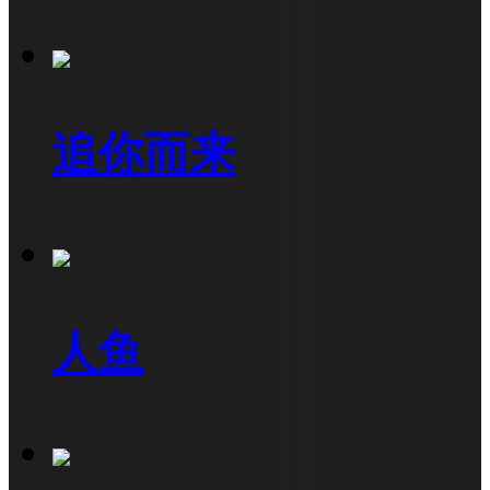
追你而来
人鱼