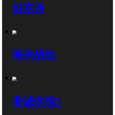
好东西
海关战线
非诚勿扰3