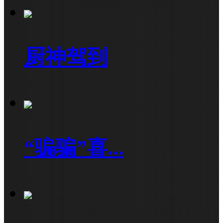
厨神驾到
“骗骗”喜...