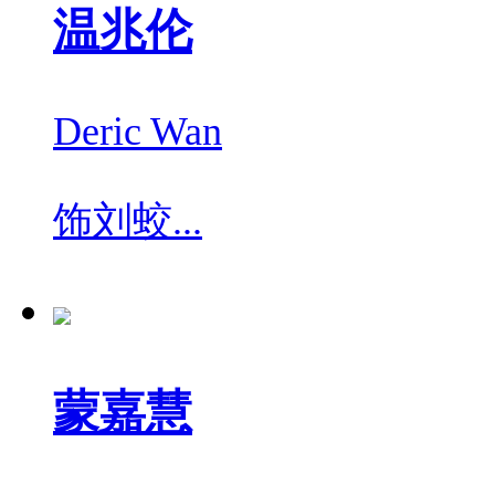
温兆伦
Deric Wan
饰
刘蛟...
蒙嘉慧