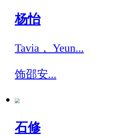
杨怡
Tavia， Yeun...
饰
邵安...
石修