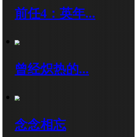
前任4：英年...
曾经炽热的...
念念相忘