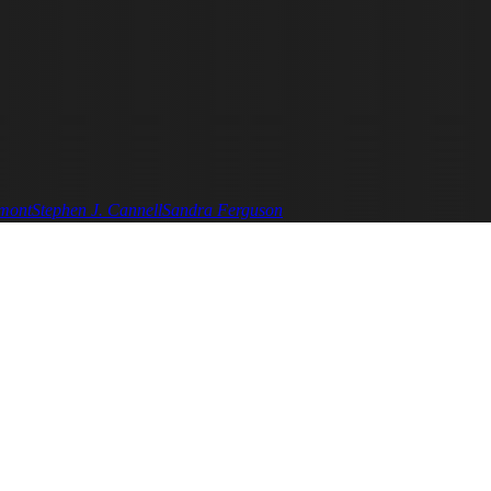
mont
Stephen J. Cannell
Sandra Ferguson