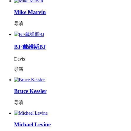
Mike Marvin
导演
BJ·戴维斯BJ
Davis
导演
Bruce Kessler
导演
Michael Levine