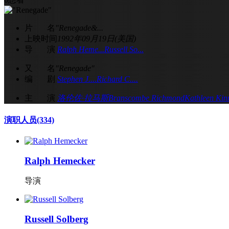
片 名
"Renegade&...
上映时间
1992年09月19日(美国)
导 演
Ralph Heme...
Russell So...
又 名
"Renegade"
编 剧
Stephen J....
Richard C....
主 演
洛伦佐·拉马斯
Branscombe Richmond
Kathleen Kin
演职人员
(334)
Ralph Hemecker
导演
Russell Solberg