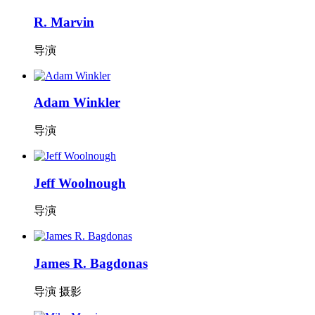
R. Marvin
导演
Adam Winkler
导演
Jeff Woolnough
导演
James R. Bagdonas
导演 摄影