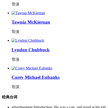
导演
Tawnia McKiernan
导演
Lyndon Chubbuck
导演
Corey Michael Eubanks
导演
经典台词
advertisement Introduction: He was a cop, and good at his job. 