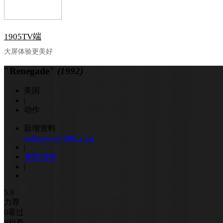
1905TV端
大屏体验更美好
"Renegade"
(1992)
美国
|
动作
新增资料
mdbnews@1905.com
|
资料纠错
|
5.9
力荐
0
看过
0
想看