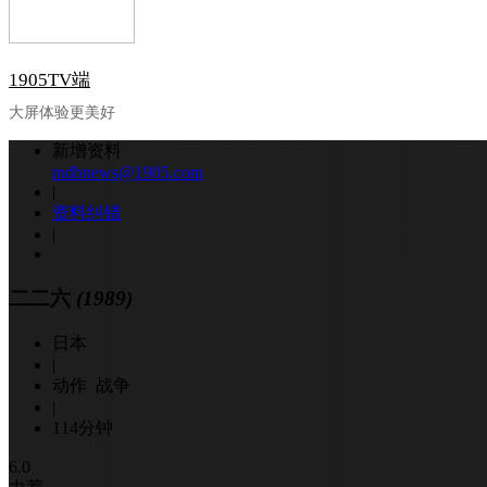
1905TV端
大屏体验更美好
新增资料
mdbnews@1905.com
|
资料纠错
|
二二六
(1989)
日本
|
动作 战争
|
114分钟
6.0