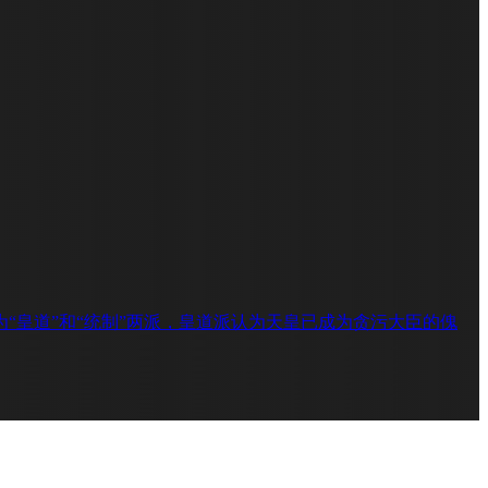
“皇道”和“统制”两派，皇道派认为天皇已成为贪污大臣的傀