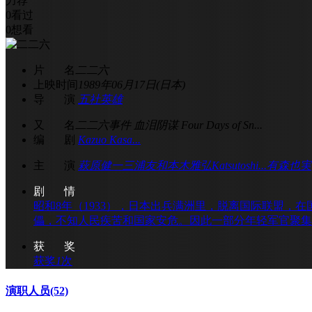
力荐
0
看过
0
想看
片 名
二二六
上映时间
1989年06月17日(日本)
导 演
五社英雄
又 名
二二六事件 血泪阴谋 Four Days of Sn...
编 剧
Kazuo Kasa...
主 演
萩原健一
三浦友和
本木雅弘
Katsutoshi...
有森也実
剧 情
昭和8年（1933），日本出兵满洲里，脱离国际联盟，
儡，不知人民疾苦和国家安危。因此一部分年轻军官聚集起
获 奖
获奖
1
次
演职人员
(52)