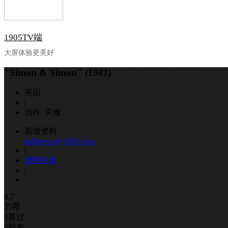
1905TV端
大屏体验更美好
"Simon & Simon"
(1981)
美国
|
动作 灾难
新增资料
mdbnews@1905.com
|
资料纠错
|
6.7
力荐
0
看过
0
想看