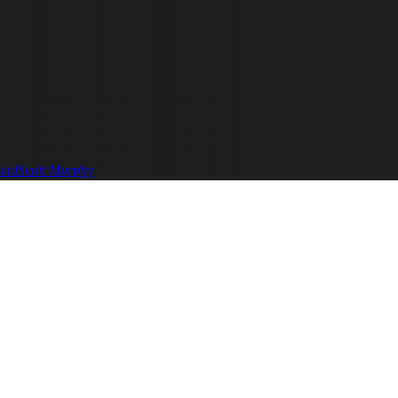
eid
Scott Murphy