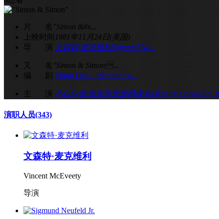
片 名
"Simon &#x...
上映时间
1981年11月24日(美国)
导 演
文森特·麦克维利
Sigmund Ne...
又 名
"Simon & Simon...
编 剧
Philip DeG...
Richard Ch...
主 演
杰拉尔德·麦克雷尼
詹姆森·帕克
Mary Carver
Tim R
演职人员
(343)
文森特·麦克维利
Vincent McEveety
导演