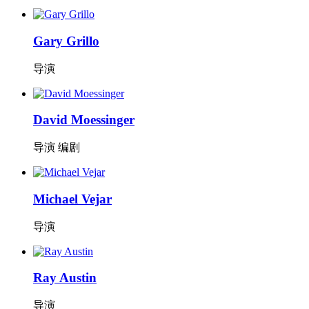
Gary Grillo
导演
David Moessinger
导演 编剧
Michael Vejar
导演
Ray Austin
导演