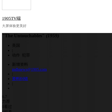
1905TV端
大屏体验更美好
"The Untouchables"
(1959)
美国
|
动作 犯罪
新增资料
mdbnews@1905.com
|
资料纠错
|
6.7
力荐
0
看过
0
想看