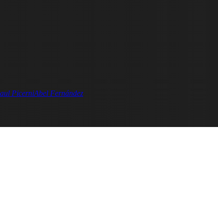
aul Picerni
Abel Fernández