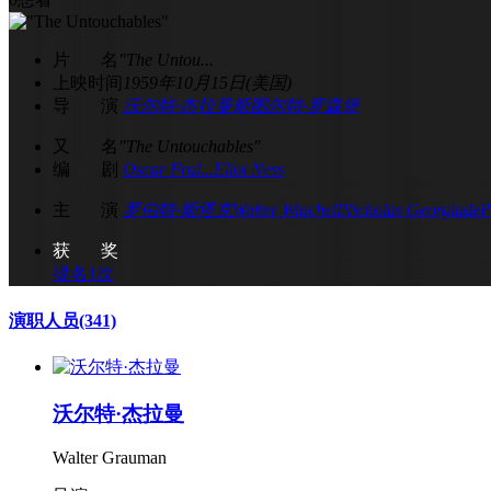
片 名
"The Untou...
上映时间
1959年10月15日(美国)
导 演
沃尔特·杰拉曼
斯图尔特·罗森堡
又 名
"The Untouchables"
编 剧
Oscar Fral...
Eliot Ness
主 演
罗伯特·斯塔克
Walter Winchell
Nicholas Georgiade
P
获 奖
提名
1
次
演职人员
(341)
沃尔特·杰拉曼
Walter Grauman