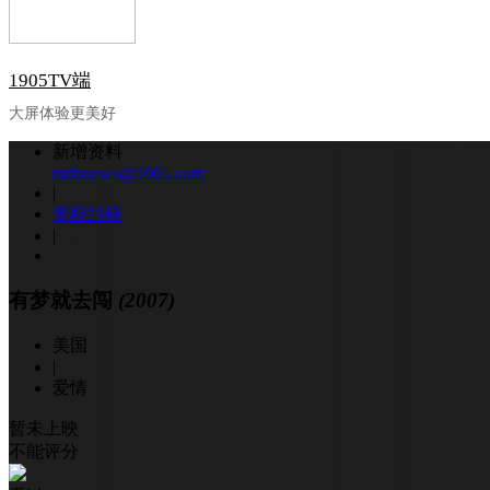
1905TV端
大屏体验更美好
新增资料
mdbnews@1905.com
|
资料纠错
|
有梦就去闯
(2007)
美国
|
爱情
暂未上映
不能评分