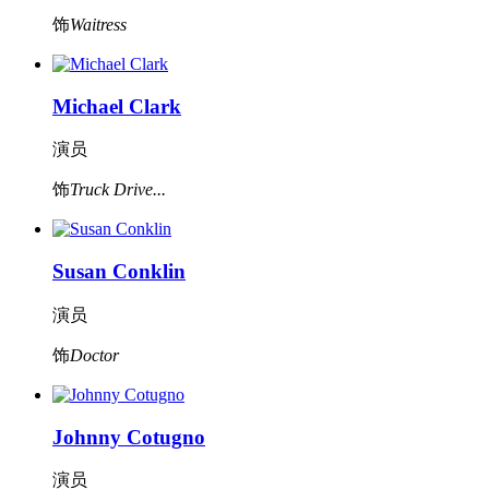
饰
Waitress
Michael Clark
演员
饰
Truck Drive...
Susan Conklin
演员
饰
Doctor
Johnny Cotugno
演员