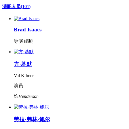
演职人员
(101)
Brad Isaacs
导演 编剧
方·基默
Val Kilmer
演员
饰
Henderson
劳拉·弗林·鲍尔