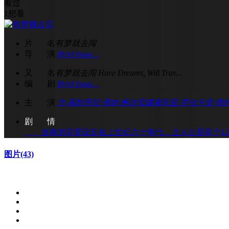
看过
1
想看
片 名
有梦就去闯
导 演
Brad Isaac...
又 名
有梦就去闯 Have Dreams, Will Trav...
编 剧
Brad Isaac...
主 演
方·基默
劳拉·弗林·鲍尔
安娜索菲亚·罗伯
卡登·博
剧 情
故事的背景设定在上世纪六十年代，主人公是两个12
图片
(43)