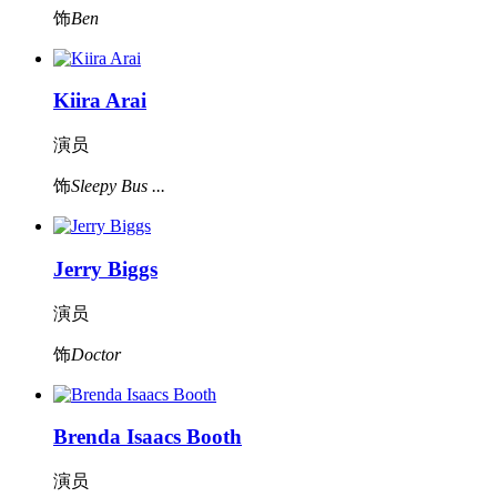
饰
Ben
Kiira Arai
演员
饰
Sleepy Bus ...
Jerry Biggs
演员
饰
Doctor
Brenda Isaacs Booth
演员