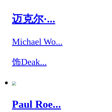
迈克尔·...
Michael Wo...
饰
Deak...
Paul Roe...