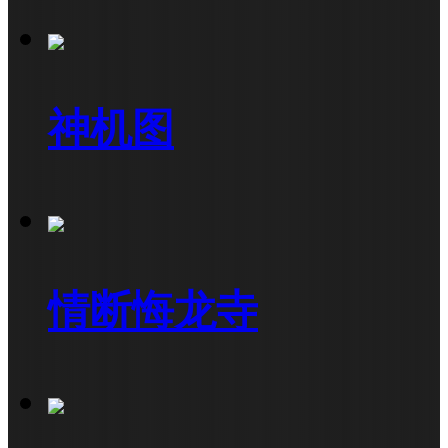
神机图
情断悔龙寺