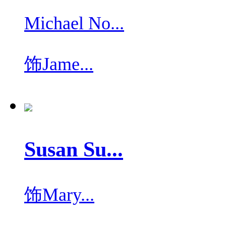
Michael No...
饰
Jame...
Susan Su...
饰
Mary...