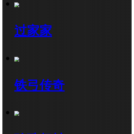
过家家
铁弓传奇