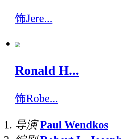
饰
Jere...
Ronald H...
饰
Robe...
导演
Paul Wendkos