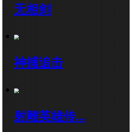
无相剑
神捕追击
射雕英雄传...