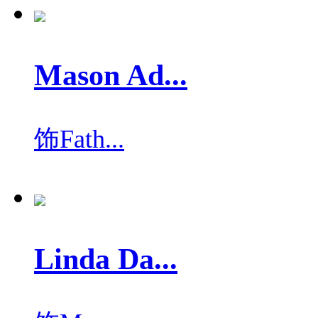
Mason Ad...
饰
Fath...
Linda Da...