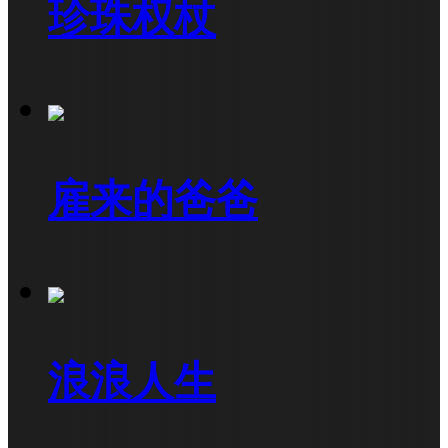
珍珠权杖
雇来的爸爸
浪浪人生