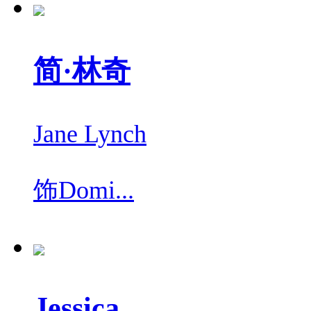
简·林奇
Jane Lynch
饰
Domi...
Jessica ...