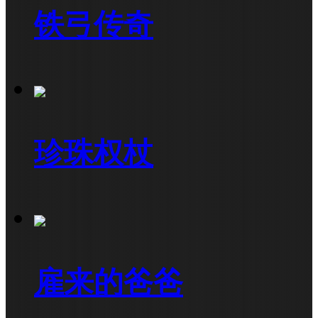
铁弓传奇
珍珠权杖
雇来的爸爸