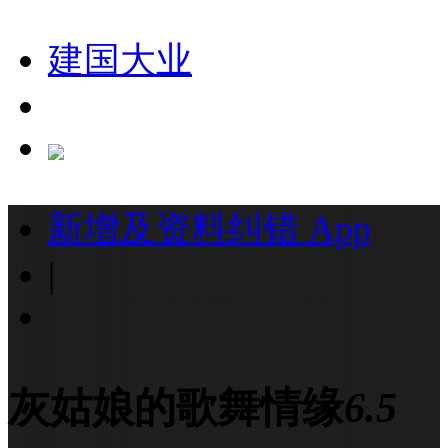
建国大业
新增及资料纠错
App
|
灰姑娘的歌舞情缘
6.5