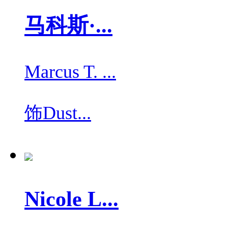
马科斯·...
Marcus T. ...
饰
Dust...
Nicole L...