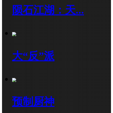
陨石江湖：天...
大“反”派
预制厨神