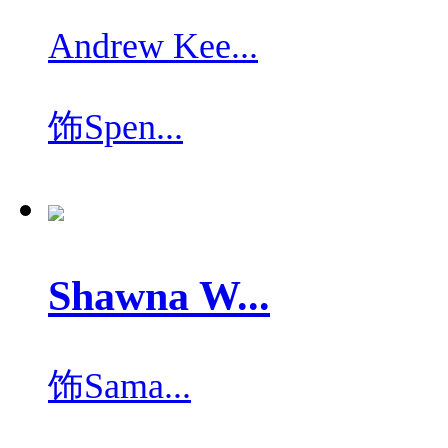
Andrew Kee...
饰
Spen...
Shawna W...
饰
Sama...