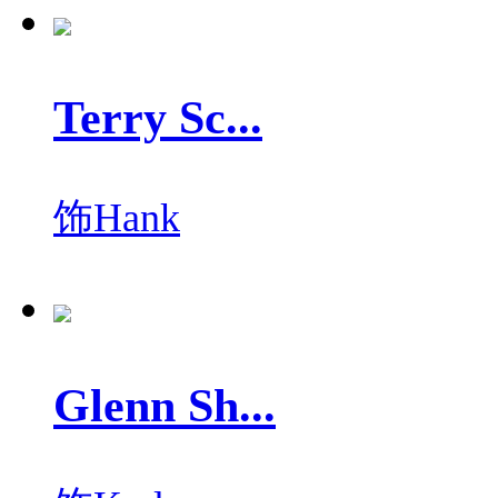
Terry Sc...
饰
Hank
Glenn Sh...