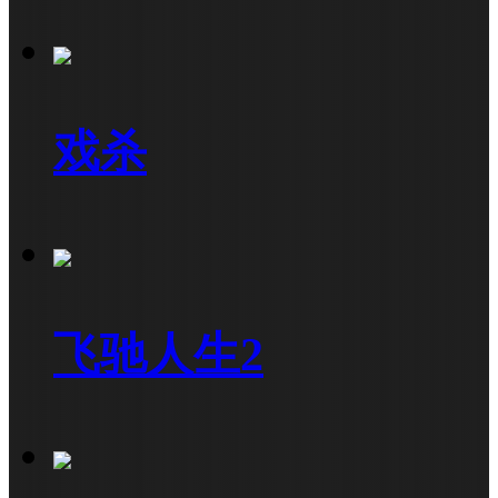
戏杀
飞驰人生2