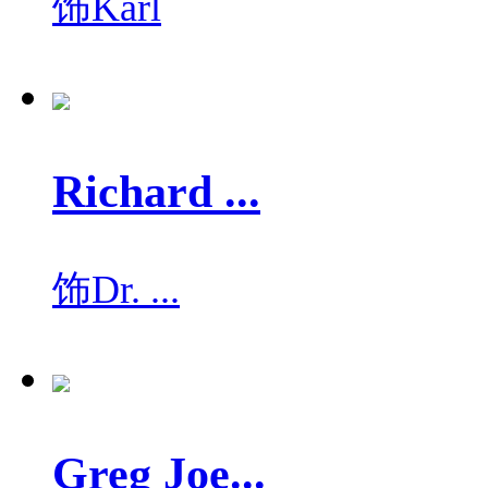
饰
Karl
Richard ...
饰
Dr. ...
Greg Joe...