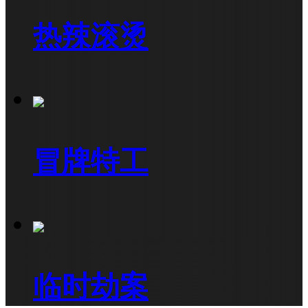
热辣滚烫
冒牌特工
临时劫案