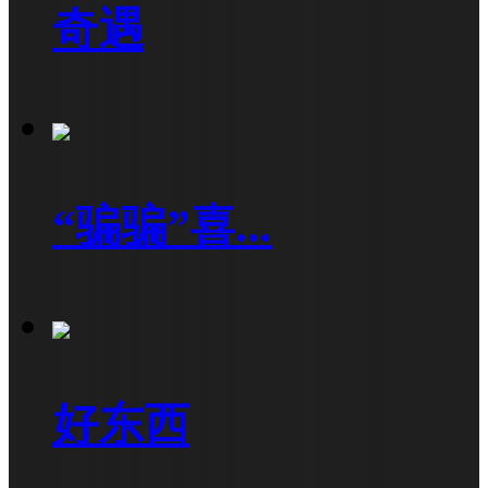
奇遇
“骗骗”喜...
好东西