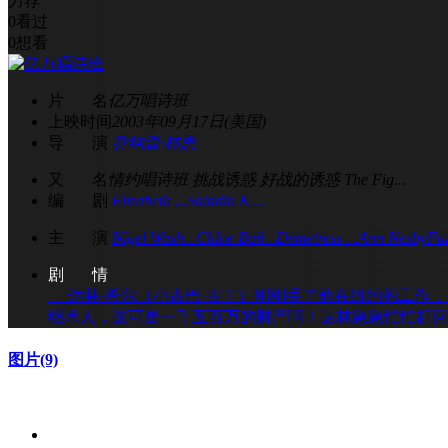
力荐
0
看过
0
想看
片 名
亿万唱诗班
上映时间
2003年09月17日(美国)
导 演
乔纳森·林恩
又 名
情约唱诗班 挑战诱惑 好战的诱惑 The Fig...
编 剧
Elizabeth ...
Saladin K....
主 演
Nigel Wash...
Chloe Bail...
Demetress ...
Ann Nesby
Fai
剧 情
达林·希尔（小古巴·古丁）刚刚丢了他在纽约的工作，
继承人，这可是一千五百万的财产啊！达林急急忙忙赶回
图片
(9)