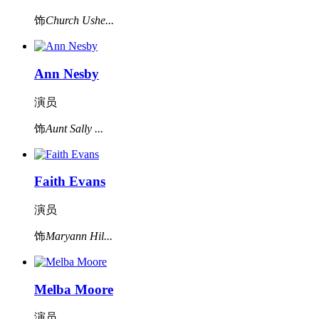
饰
Church Ushe...
Ann Nesby
演员
饰
Aunt Sally ...
Faith Evans
演员
饰
Maryann Hil...
Melba Moore
演员