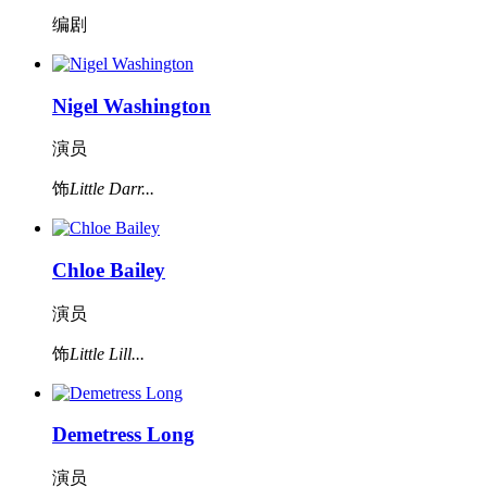
编剧
Nigel Washington
演员
饰
Little Darr...
Chloe Bailey
演员
饰
Little Lill...
Demetress Long
演员