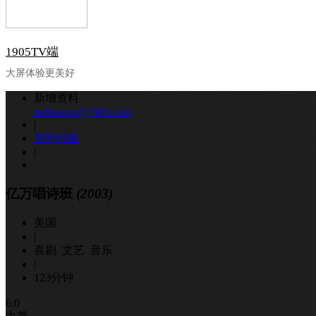
1905TV端
大屏体验更美好
新增资料
mdbnews@1905.com
|
资料纠错
|
亿万唱诗班
(2003)
美国
|
喜剧 文艺 音乐
|
123分钟
6.0