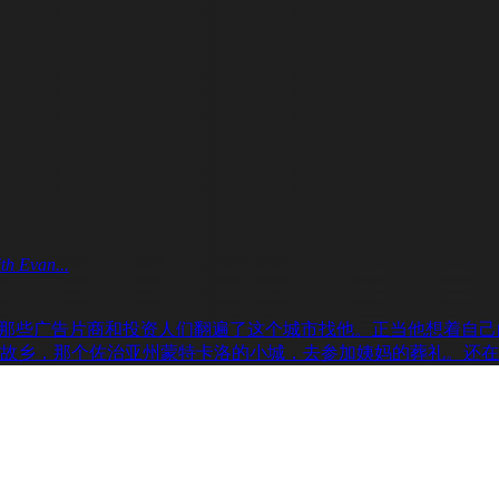
th Evan...
那些广告片商和投资人们翻遍了这个城市找他。正当他想着自己
故乡，那个佐治亚州蒙特卡洛的小城，去参加姨妈的葬礼。还在数着