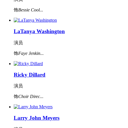
饰
Bessie Cool...
LaTanya Washington
演员
饰
Faye Jenkin...
Ricky Dillard
演员
饰
Choir Direc...
Larry John Meyers