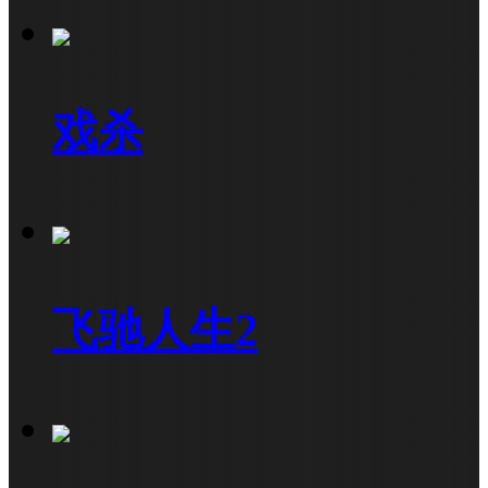
戏杀
飞驰人生2