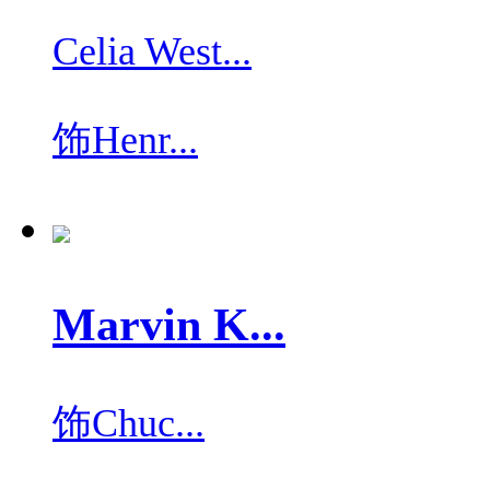
Celia West...
饰
Henr...
Marvin K...
饰
Chuc...