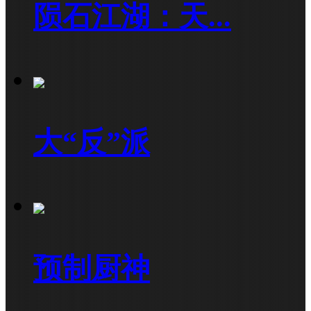
陨石江湖：天...
大“反”派
预制厨神