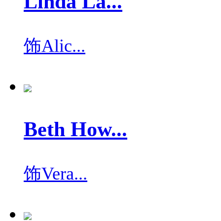
Linda La...
饰
Alic...
Beth How...
饰
Vera...