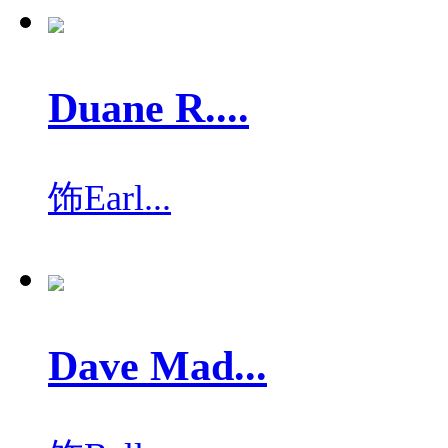
Duane R....
饰
Earl...
Dave Mad...