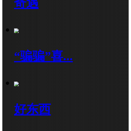
奇遇
“骗骗”喜...
好东西