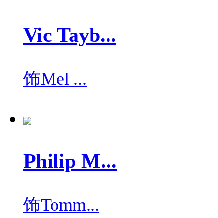
Vic Tayb...
饰
Mel ...
Philip M...
饰
Tomm...