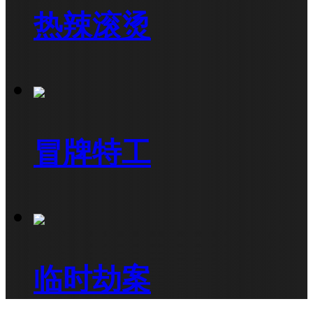
热辣滚烫
冒牌特工
临时劫案