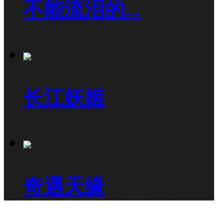
不能流泪的...
长江妖姬
奇遇天缘