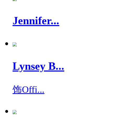
Jennifer...
Lynsey B...
饰
Offi...