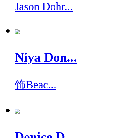
Jason Dohr...
Niya Don...
饰
Beac...
Denice D...