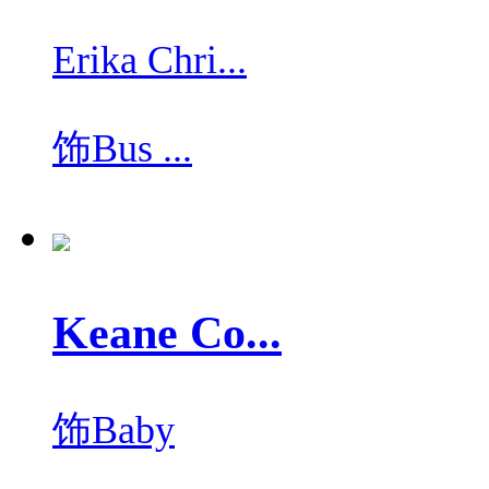
Erika Chri...
饰
Bus ...
Keane Co...
饰
Baby