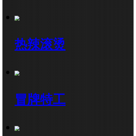
热辣滚烫
冒牌特工