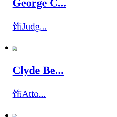
George C...
饰
Judg...
Clyde Be...
饰
Atto...