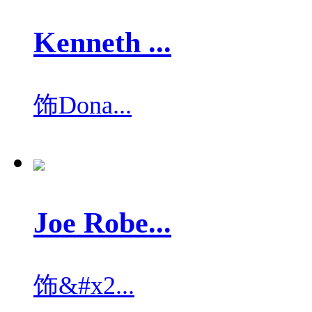
Kenneth ...
饰
Dona...
Joe Robe...
饰
&#x2...