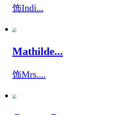
饰
Indi...
Mathilde...
饰
Mrs....