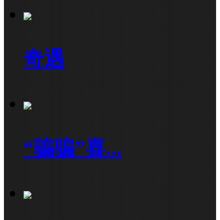
奇遇
“骗骗”喜...