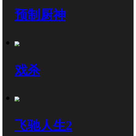
预制厨神
戏杀
飞驰人生2