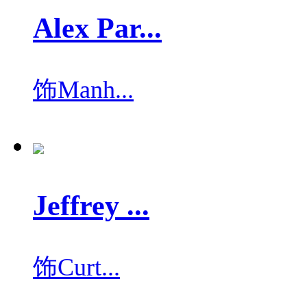
Alex Par...
饰
Manh...
Jeffrey ...
饰
Curt...