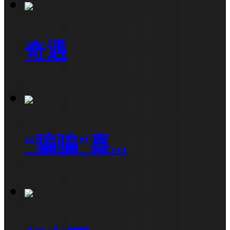
奇遇
“骗骗”喜...