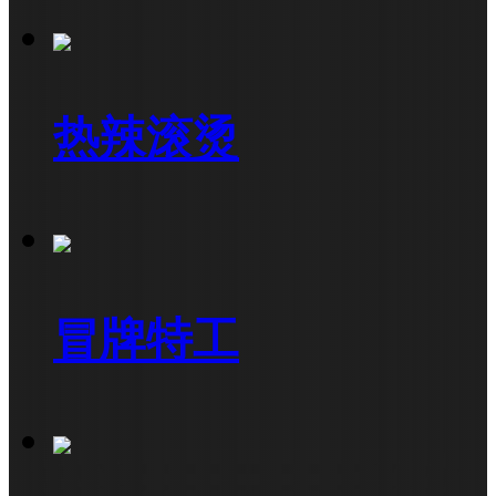
热辣滚烫
冒牌特工