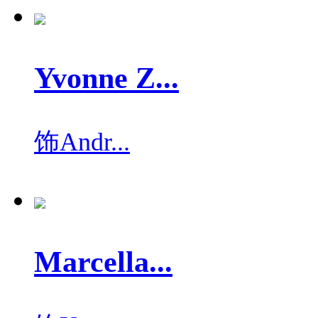
Yvonne Z...
饰
Andr...
Marcella...