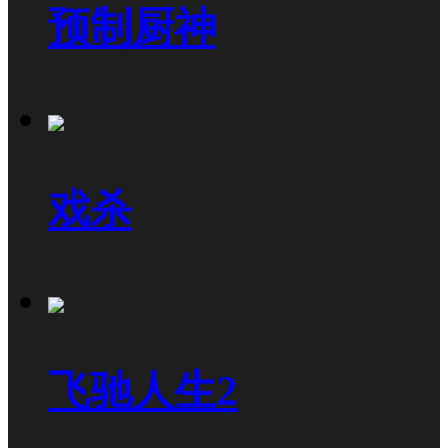
预制厨神
戏杀
飞驰人生2