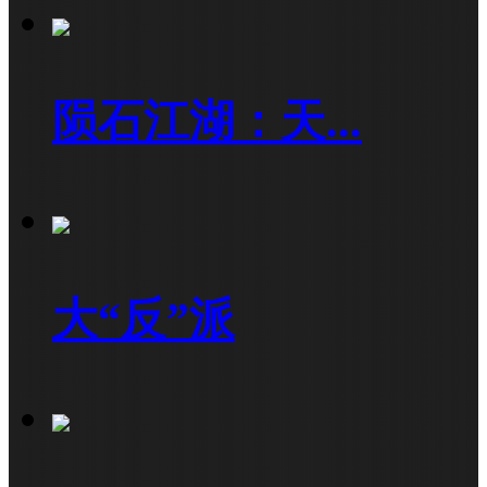
陨石江湖：天...
大“反”派