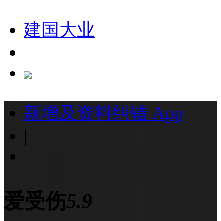
建国大业
新增及资料纠错
App
|
爱受伤
5.9