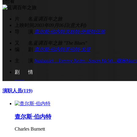
0
想看
片 名
蓝调百年之旅
上映时间
2003年09月06日(意大利)
导 演
查尔斯·伯内特
克林特·伊斯特伍德
又 名
蓝调百年之旅 "The Blues"
编 剧
查尔斯·伯内特
罗伯特·戈登
主 演
Nathaniel ...
Tommy Redm...
Susan McWi...
穆娅
Marci
剧 情
演职人员
(119)
查尔斯·伯内特
Charles Burnett