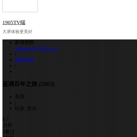
1905TV端
大屏体验更美好
新增资料
mdbnews@1905.com
|
资料纠错
|
蓝调百年之旅
(2003)
美国
|
纪录 音乐
6.7
力荐
0
看过