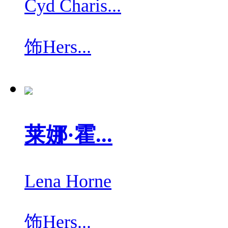
Cyd Charis...
饰
Hers...
莱娜·霍...
Lena Horne
饰
Hers...