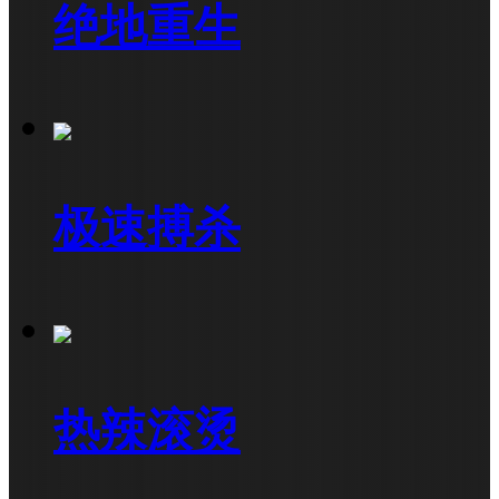
绝地重生
极速搏杀
热辣滚烫