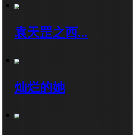
袁天罡之西...
灿烂的她