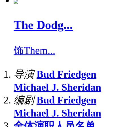
The Dodg...
饰
Them...
导演
Bud Friedgen
Michael J. Sheridan
编剧
Bud Friedgen
Michael J. Sheridan
全体演职人员名单