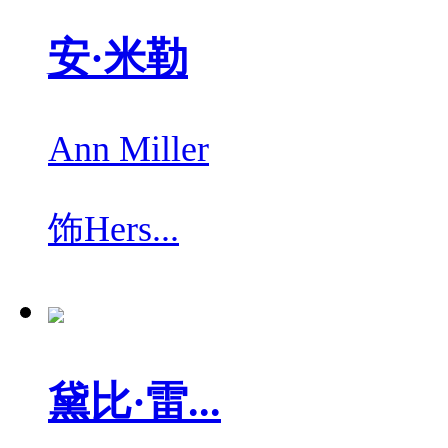
安·米勒
Ann Miller
饰
Hers...
黛比·雷...