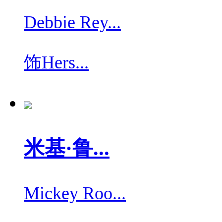
Debbie Rey...
饰
Hers...
米基·鲁...
Mickey Roo...