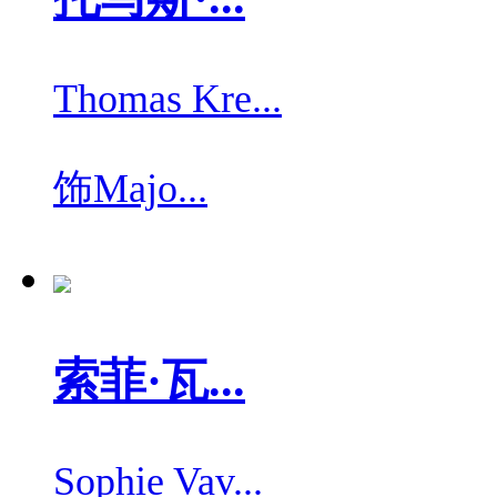
Thomas Kre...
饰
Majo...
索菲·瓦...
Sophie Vav...