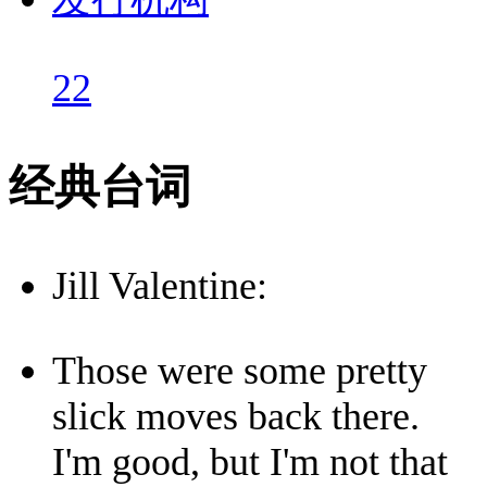
22
经典台词
Jill Valentine:
Those were some pretty
slick moves back there.
I'm good, but I'm not that