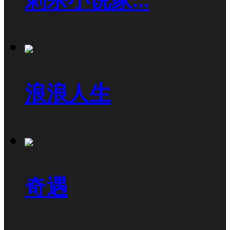
刺杀小说家...
浪浪人生
奇遇