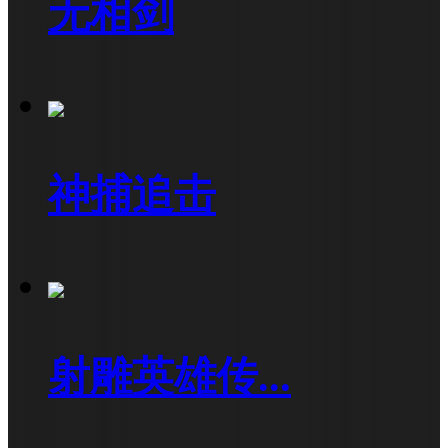
无相剑
神捕追击
射雕英雄传...