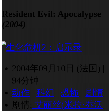
Resident Evil: Apocalypse
(2004)
2004年09月10日 (法国)
|
94分钟
动作
科幻
恐怖
剧情
剧情:
艾丽丝(米拉·乔沃