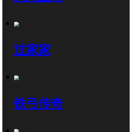
过家家
铁弓传奇