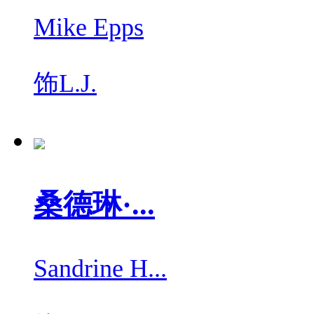
Mike Epps
饰
L.J.
桑德琳·...
Sandrine H...