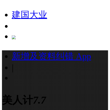
建国大业
新增及资料纠错
App
|
美人计
7.7