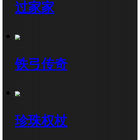
过家家
铁弓传奇
珍珠权杖