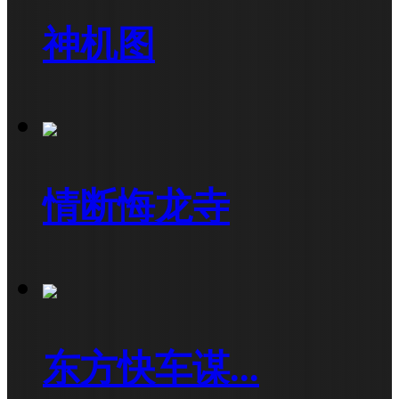
神机图
情断悔龙寺
东方快车谋...