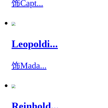
饰
Capt...
Leopoldi...
饰
Mada...
Reinhold...