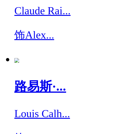
Claude Rai...
饰
Alex...
路易斯·...
Louis Calh...