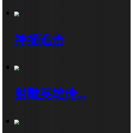
神捕追击
射雕英雄传...