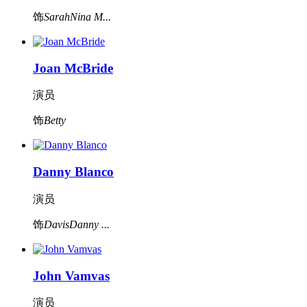
饰
SarahNina M...
Joan McBride
演员
饰
Betty
Danny Blanco
演员
饰
DavisDanny ...
John Vamvas
演员