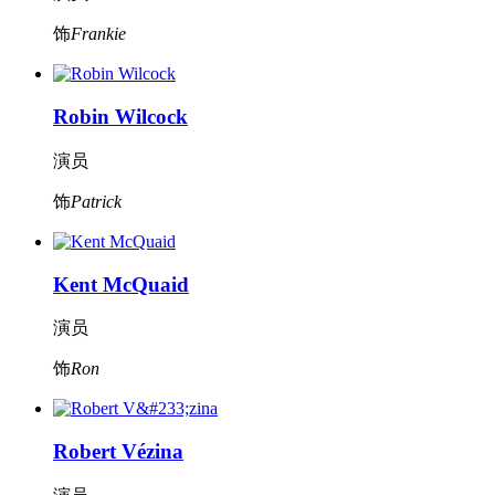
饰
Frankie
Robin Wilcock
演员
饰
Patrick
Kent McQuaid
演员
饰
Ron
Robert Vézina