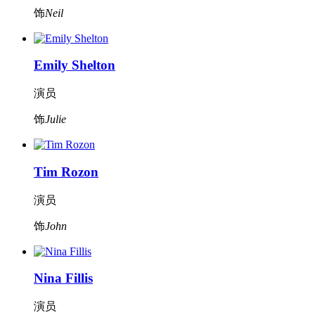
饰
Neil
Emily Shelton
演员
饰
Julie
Tim Rozon
演员
饰
John
Nina Fillis
演员