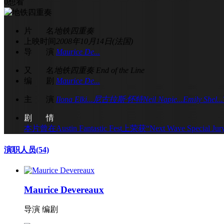
0
想看
片 名
地铁四重奏
上映时间
2008年10月14日(法国)
导 演
Maurice De...
又 名
地铁四重奏 End of the Line
编 剧
Maurice De...
主 演
Ilona Elki...
尼古拉斯·怀特
Neil Napie...
Emily Shel...
剧 情
本片曾在Austin Fantastic Fest上荣获“Next Wave Special J
演职人员
(54)
Maurice Devereaux
导演 编剧