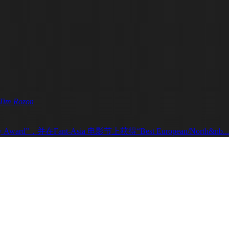
Tim Rozon
ury Award”，并在Fant-Asia 电影节上获得“Best European/North&nb...