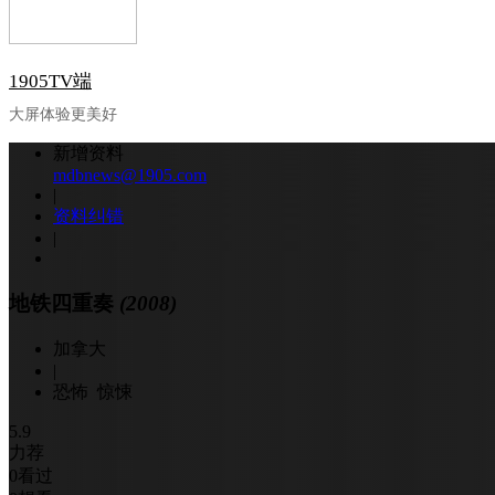
1905TV端
大屏体验更美好
新增资料
mdbnews@1905.com
|
资料纠错
|
地铁四重奏
(2008)
加拿大
|
恐怖 惊悚
5.9
力荐
0
看过