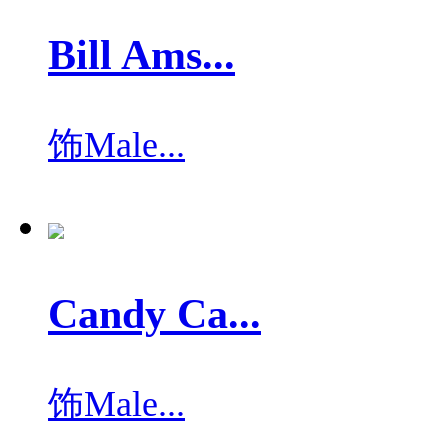
Bill Ams...
饰
Male...
Candy Ca...
饰
Male...