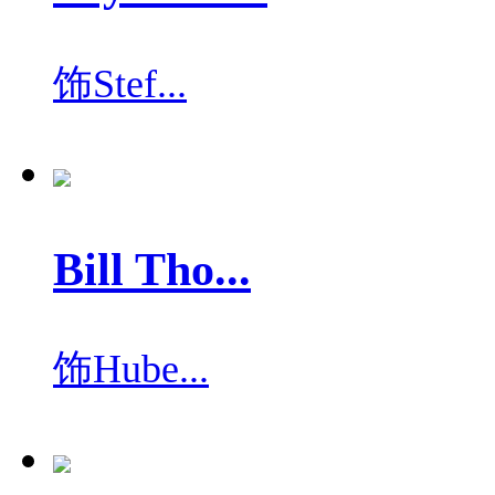
饰
Stef...
Bill Tho...
饰
Hube...