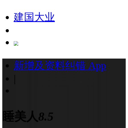
建国大业
新增及资料纠错
App
|
睡美人
8.5