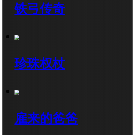
铁弓传奇
珍珠权杖
雇来的爸爸