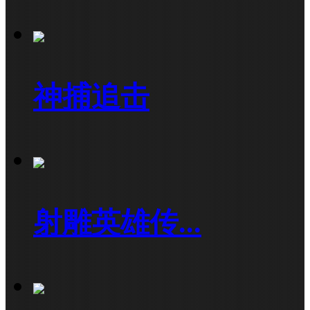
神捕追击
射雕英雄传...