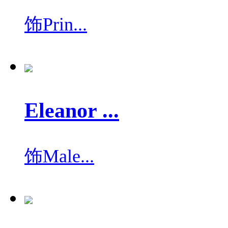
饰
Prin...
Eleanor ...
饰
Male...