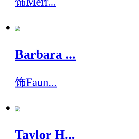
饰
Merr...
Barbara ...
饰
Faun...
Taylor H...