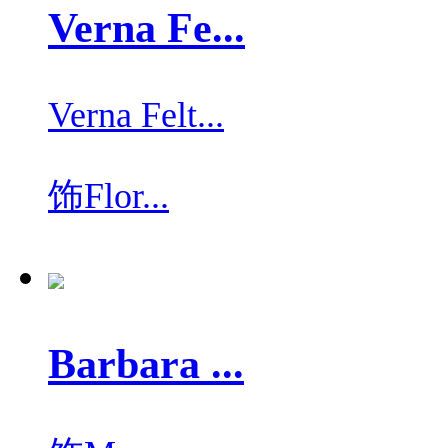
Verna Fe...
Verna Felt...
饰
Flor...
Barbara ...