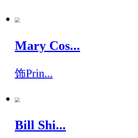
Mary Cos...
饰
Prin...
Bill Shi...