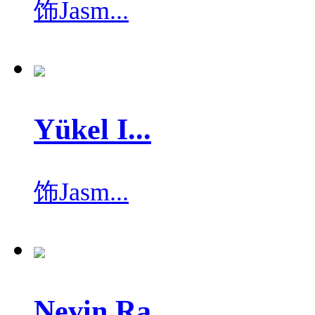
饰
Jasm...
Yükel I...
饰
Jasm...
Nevin Ra...