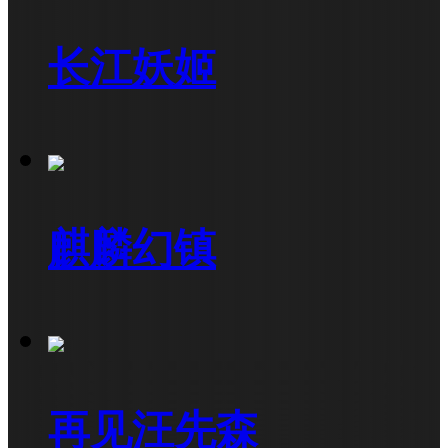
长江妖姬
麒麟幻镇
再见汪先森