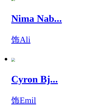
Nima Nab...
饰
Ali
Cyron Bj...
饰
Emil