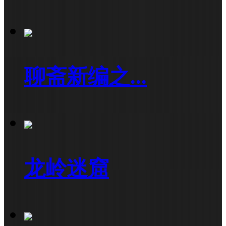
聊斋新编之...
龙岭迷窟