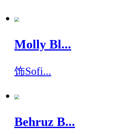
Molly Bl...
饰
Sofi...
Behruz B...