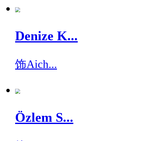
Denize K...
饰
Aich...
Özlem S...