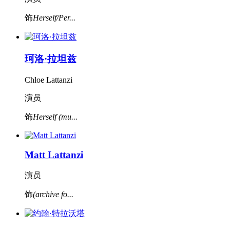
饰
Herself/Per...
珂洛·拉坦兹
Chloe Lattanzi
演员
饰
Herself (mu...
Matt Lattanzi
演员
饰
(archive fo...