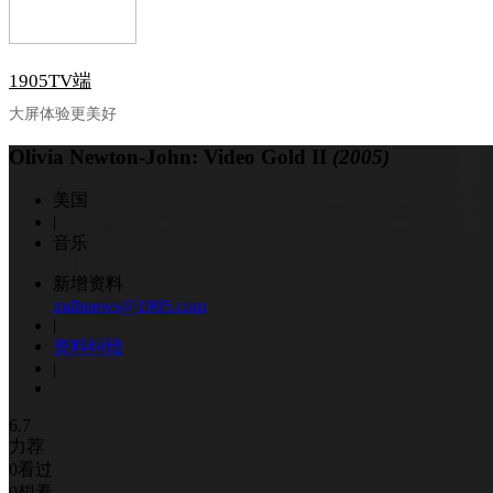
1905TV端
大屏体验更美好
Olivia Newton-John: Video Gold II
(2005)
美国
|
音乐
新增资料
mdbnews@1905.com
|
资料纠错
|
6.7
力荐
0
看过
0
想看