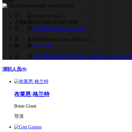
片 名
Olivia Newton-J...
上映时间
2005年08月30日(美国)
导 演
布莱恩·格兰特
Gigi Gasto...
又 名
Olivia Newton-John: Video Go...
编 剧
Keith Will...
主 演
奥莉维亚·纽顿·约翰
珂洛·拉坦兹
Matt Lattanzi
约翰
演职人员
(9)
布莱恩·格兰特
Brian Grant
导演