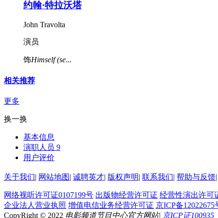
约翰·特拉沃塔
John Travolta
演员
饰
Himself (se...
相关推荐
更多
换一换
基本信息
演职人员
9
用户评价
关于我们
|
网站地图
|
诚聘英才
|
版权声明
|
联系我们
|
帮助与反馈
|
网络视听许可证0107199号
出版物经营许可证
经营性演出许可
企业法人营业执照
增值电信业务经营许可证
京ICP备12022675
CopyRight © 2022
电影频道节目中心官方网站
|
京ICP证100935