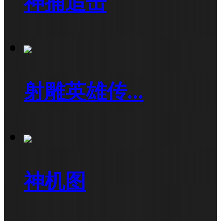
神捕追击
射雕英雄传...
神机图