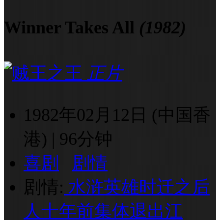
Winner Takes All
(1982)
正片
1982年02月12日 (中国香
港)
|
96分钟
喜剧
剧情
剧情:
水浒英雄时迁之后
人十年前集体退出江