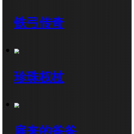
铁弓传奇
珍珠权杖
雇来的爸爸