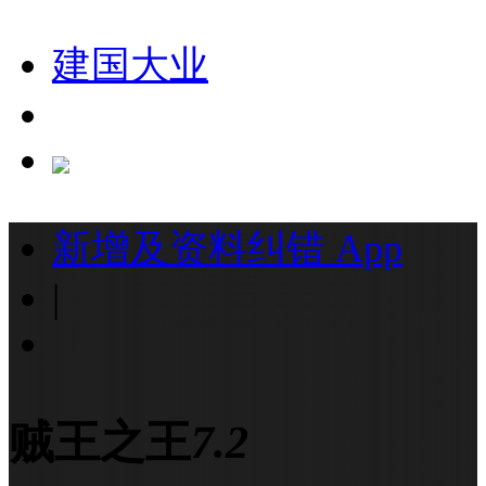
建国大业
新增及资料纠错
App
|
贼王之王
7.2