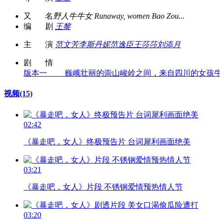
又 名
野人牛牛女 Runaway, women Bao Zou...
编 剧
王黎
主 演
范文芳
李斯丹妮
范逸臣
王莎莎
刘添月
剧 情
版本一 巍峨壮丽的崇山峻岭之间，来自四川的女孩牛牛
视频
(15)
02:42
《暴走吧，女人》终极预告片 台词犀利画面绝美
03:21
《暴走吧，女人》片段 不锈钢爱情预热情人节
03:20