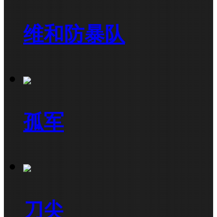
维和防暴队
孤军
刀尖