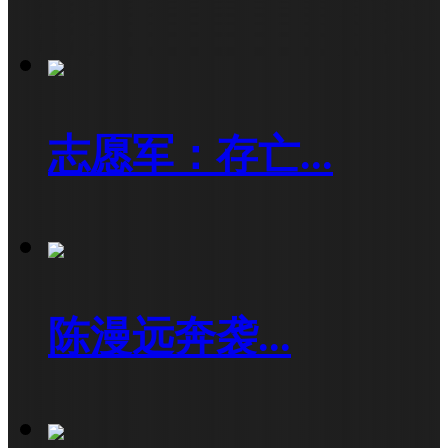
志愿军：存亡...
陈漫远奔袭...