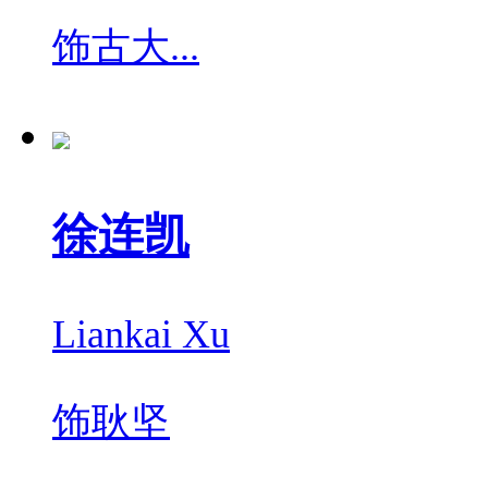
饰
古大...
徐连凯
Liankai Xu
饰
耿坚