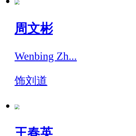
周文彬
Wenbing Zh...
饰
刘道
王春英