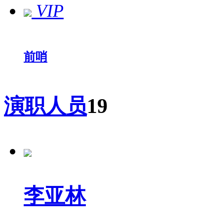
VIP
前哨
演职人员
19
李亚林