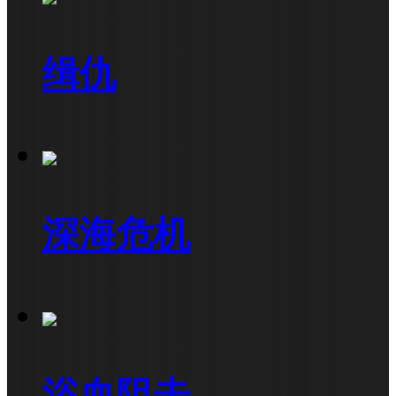
缉仇
深海危机
浴血阻击