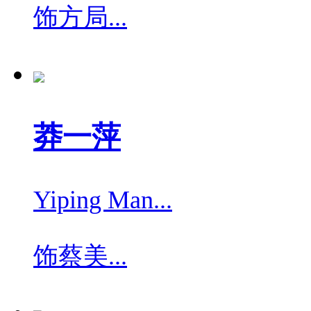
饰
方局...
莽一萍
Yiping Man...
饰
蔡美...