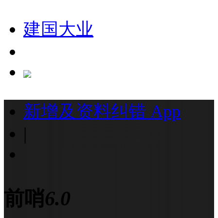
建国大业
新增及资料纠错
App
|
前哨
6.0