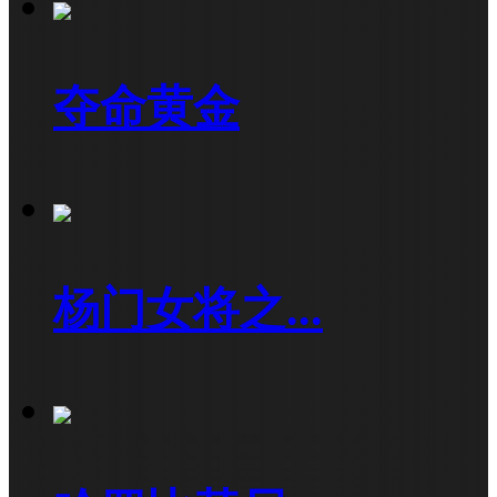
夺命黄金
杨门女将之...