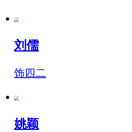
刘儒
饰
四二
姚颖