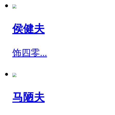
侯健夫
饰
四零...
马陋夫