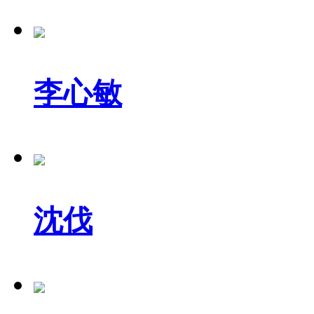
李心敏
沈伐