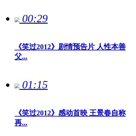
00:29
《笑过2012》剧情预告片 人性本善
父...
01:15
《笑过2012》感动首映 王景春自称
再...