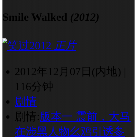
Smile Walked
(2012)
正片
2012年12月07日(内地)
|
116分钟
剧情
剧情:
版本一 震前，大马
在涉黑人物幺鸡引诱参