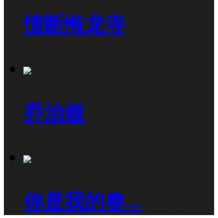
情断悔龙寺
乔治娅
你是我的春...