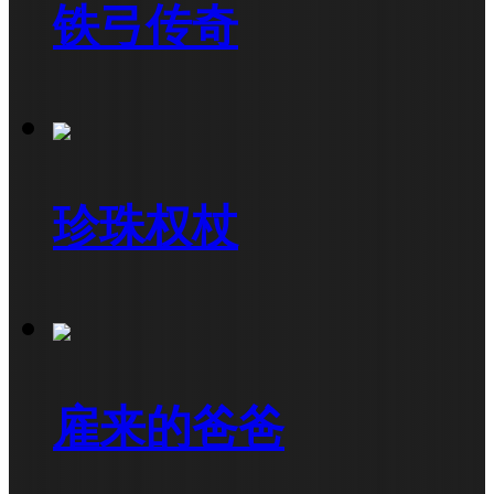
铁弓传奇
珍珠权杖
雇来的爸爸