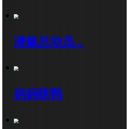
潜艇总动员...
妈妈咪鸭