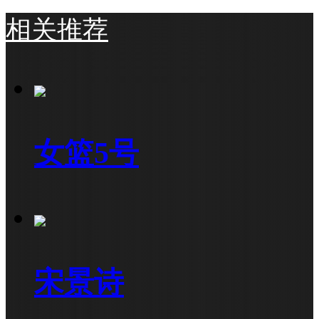
相关推荐
女篮5号
宋景诗