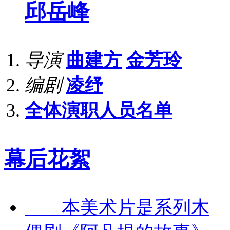
邱岳峰
导演
曲建方
金芳玲
编剧
凌纾
全体演职人员名单
幕后花絮
本美术片是系列木