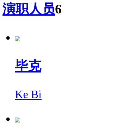
演职人员
6
毕克
Ke Bi