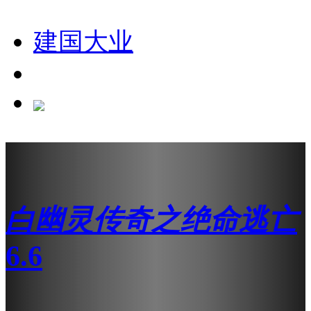
建国大业
白幽灵传奇之绝命逃亡
6.6