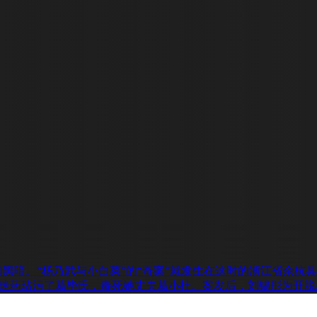
加黑暗。“杨乃武与小白菜”的“奇案”就发生在这时的浙江省余杭
迷药玷污了葛毕氏，毒死她丈夫葛小杜。案发后，刘锡彤为开脱..