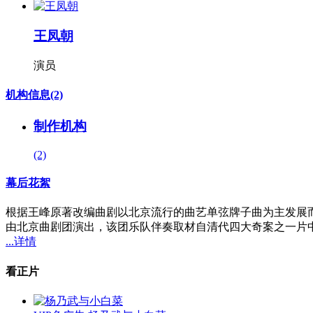
王凤朝
演员
机构信息
(2)
制作机构
(2)
幕后花絮
根据王峰原著改编曲剧以北京流行的曲艺单弦牌子曲为主发展
由北京曲剧团演出，该团乐队伴奏取材自清代四大奇案之一片
...详情
看正片