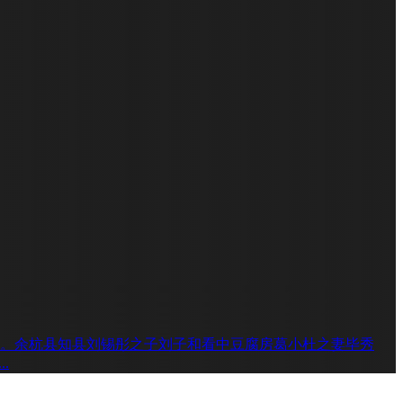
县。余杭县知县刘锡彤之子刘子和看中豆腐房葛小杜之妻毕秀
.