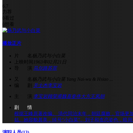
6.7
力荐
0
看过
0
想看
播放正片
片 名
杨乃武与小白菜
上映时间
1963年02月21日
导 演
马尔路
苏菲
又 名
杨乃武与小白菜 Yang Nai-wu & Hsiao ...
编 剧
关士杰
李宝岩
主 演
李宝岩
顾荣甫
魏喜奎
佟大方
王凤朝
剧 情
根据王峰原著改编。 清代同治末年，朝廷腐败，官场更
姑。她容貌甚美，绰号“小白菜”。刘子和贪恋姿色，暗用
演职人员
(13)