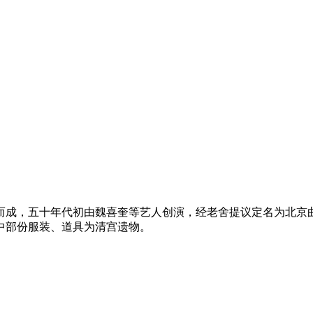
而成，五十年代初由魏喜奎等艺人创演，经老舍提议定名为北京
中部份服装、道具为清宫遗物。