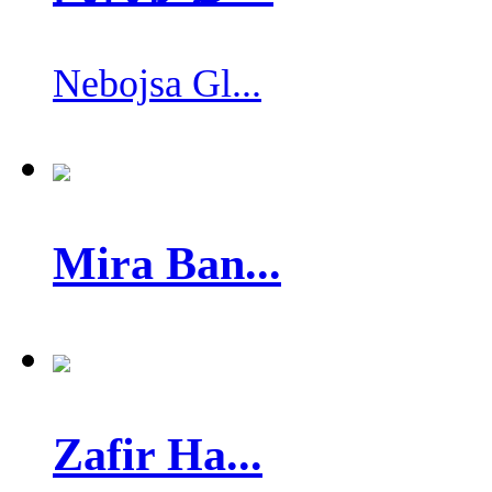
Nebojsa Gl...
Mira Ban...
Zafir Ha...