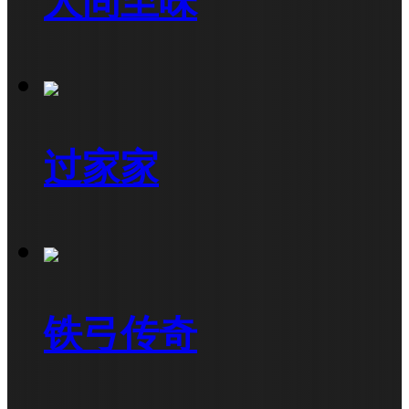
人间至味
过家家
铁弓传奇