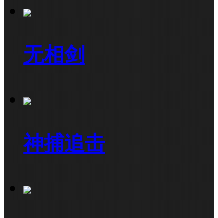
无相剑
神捕追击