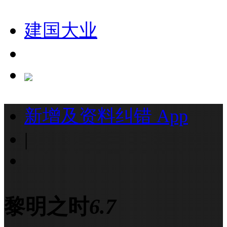
建国大业
新增及资料纠错
App
|
黎明之时
6.7