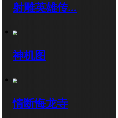
射雕英雄传...
神机图
情断悔龙寺