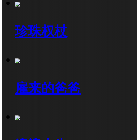
珍珠权杖
雇来的爸爸