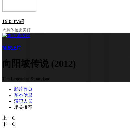
1905TV端
大屏体验更美好
播放正片
向阳坡传说
(2012)
The Legend of Sunnyland
影片首页
基本信息
演职人员
相关推荐
上一页
下一页