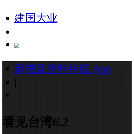
建国大业
新增及资料纠错
App
|
看见台湾
6.2