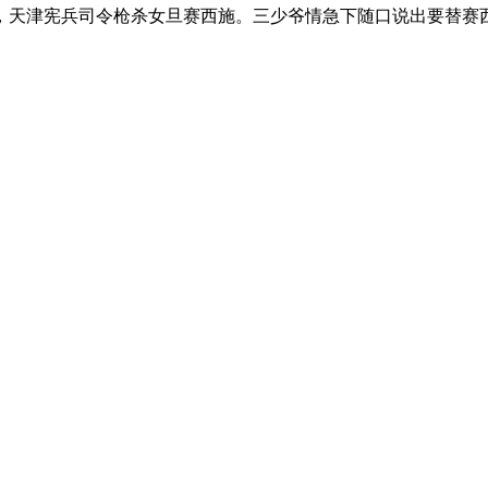
，天津宪兵司令枪杀女旦赛西施。三少爷情急下随口说出要替赛