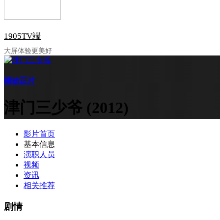
1905TV端
大屏体验更美好
播放正片
津门三少爷
(2012)
影片首页
基本信息
演职人员
视频
资讯
相关推荐
剧情