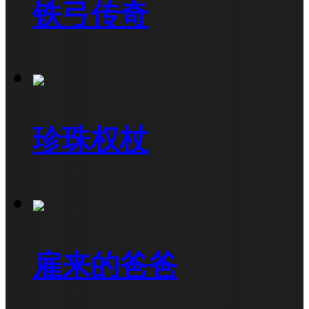
铁弓传奇
珍珠权杖
雇来的爸爸