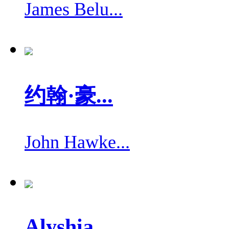
James Belu...
约翰·豪...
John Hawke...
Alyshia ...