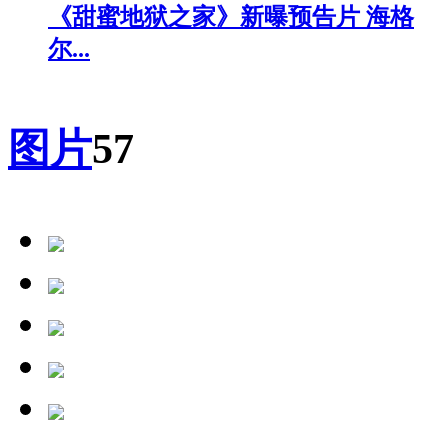
《甜蜜地狱之家》新曝预告片 海格
尔...
图片
57