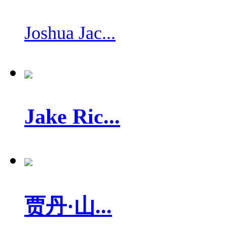
Joshua Jac...
Jake Ric...
贾丹·山...