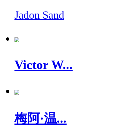
Jadon Sand
Victor W...
梅阿·温...