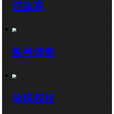
过家家
铁弓传奇
珍珠权杖