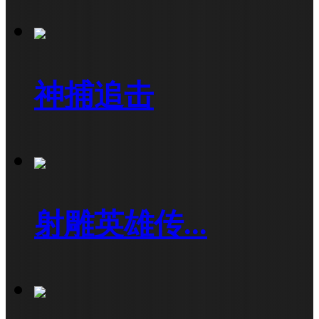
神捕追击
射雕英雄传...