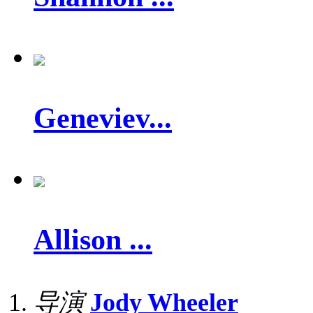
Geneviev...
Allison ...
导演
Jody Wheeler