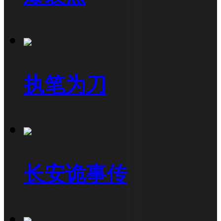
执笔为刀
长安诡事传