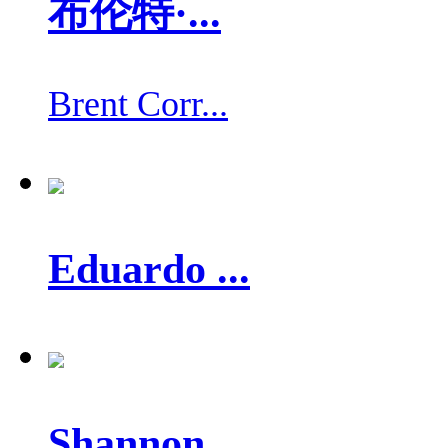
布伦特·...
Brent Corr...
Eduardo ...
Shannon ...