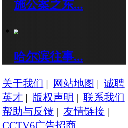
施公案之东...
哈尔滨往事...
关于我们
|
网站地图
|
诚聘
英才
|
版权声明
|
联系我们
帮助与反馈
|
友情链接
|
CCTV6广告招商