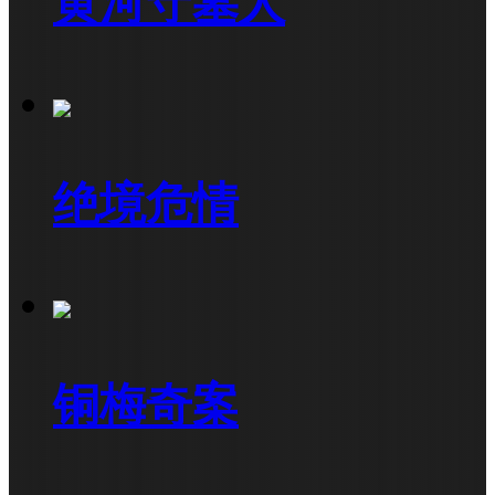
黄河守墓人
绝境危情
铜梅奇案