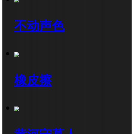
不动声色
橡皮擦