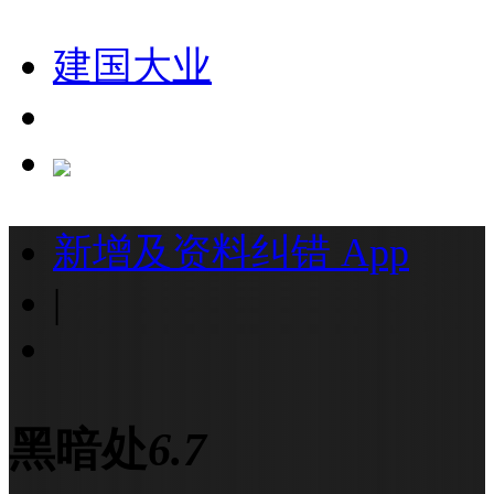
建国大业
新增及资料纠错
App
|
黑暗处
6.7