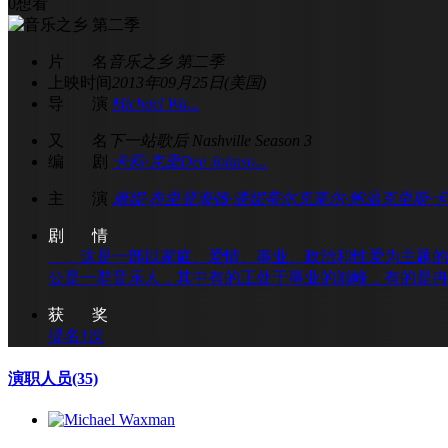
0
想看
片 名
音乐之乡 第二季
上映时间
2013年09月25日(美国)
导 演
Michael Wa...
又 名
下一站歌后 Nashville Season 3
编 剧
卡莉·克里
Dee Johnso...
主 演
康妮·布里登
海顿·潘妮蒂尔
克莱尔·鲍温
克里斯·
剧 情
这是一部以家庭、爱情、事业、政治和性爱为主题的「
公是一群音乐人，其中有的正处于事业的巅峰，有的是冉冉
获 奖
提名
1
次
演职人员
(35)