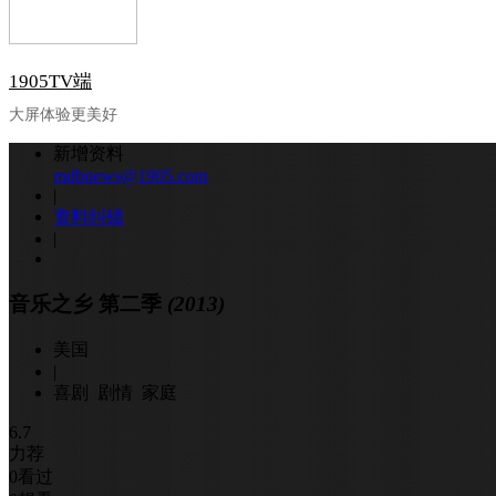
1905TV端
大屏体验更美好
新增资料
mdbnews@1905.com
|
资料纠错
|
音乐之乡 第二季
(2013)
美国
|
喜剧 剧情 家庭
6.7
力荐
0
看过