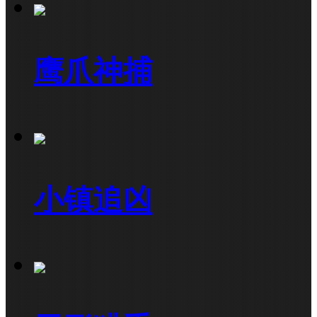
鹰爪神捕
小镇追凶