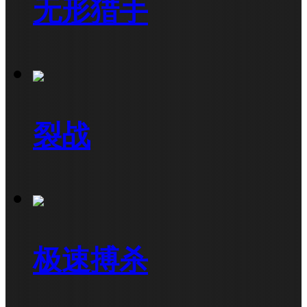
无形猎手
裂战
极速搏杀