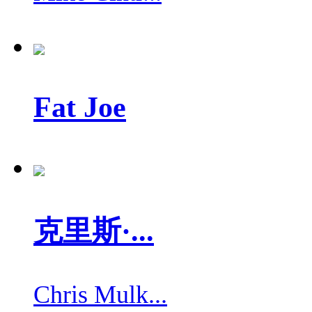
Fat Joe
克里斯·...
Chris Mulk...