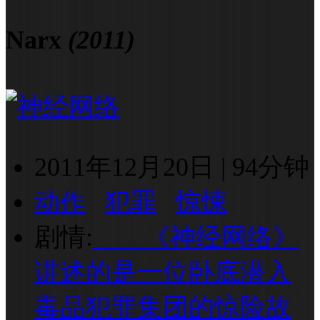
Narx
(2011)
2011年12月20日
|
94分钟
动作
犯罪
惊悚
剧情:
《神经网络》
讲述的是一位卧底潜入
毒品犯罪集团的惊险故