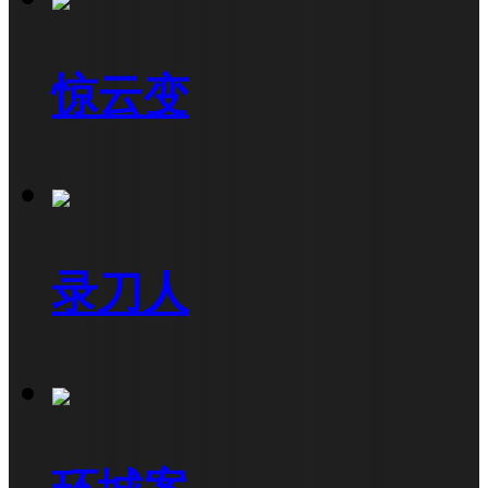
惊云变
录刀人