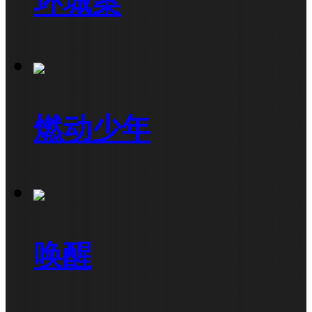
环城案
燃动少年
唤醒