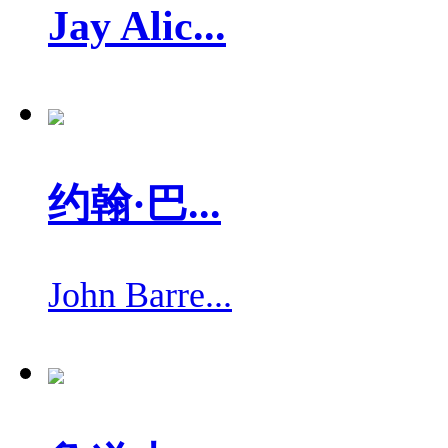
Jay Alic...
约翰·巴...
John Barre...