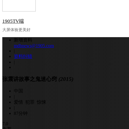
1905TV端
大屏体验更美好
新增资料
mdbnews@1905.com
|
资料纠错
|
张震讲故事之鬼迷心窍
(2015)
中国
|
爱情 犯罪 惊悚
|
87分钟
7.0