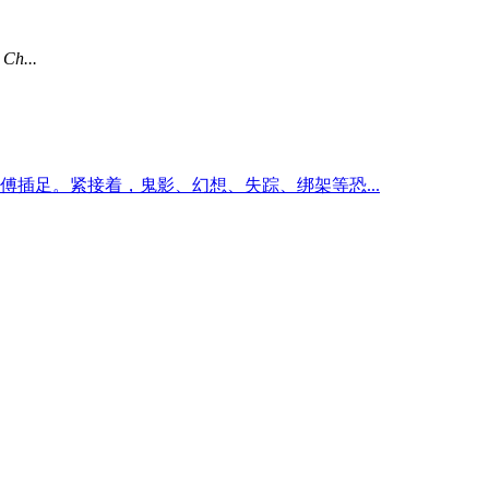
...
足。紧接着，鬼影、幻想、失踪、绑架等恐...