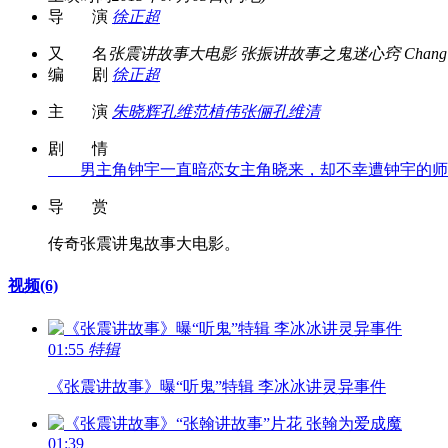
导 演
徐正超
又 名
张震讲故事大电影 张振讲故事之鬼迷心窍 Chang Ch
编 剧
徐正超
主 演
朱晓辉
孔维
范植伟
张俪
孔维清
剧 情
男主角钟宇一直暗恋女主角晓来，却不幸遭钟宇的师傅插
导 赏
传奇张震讲鬼故事大电影。
视频
(6)
01:55
特辑
《张震讲故事》曝“听鬼”特辑 李冰冰讲灵异事件
01:39