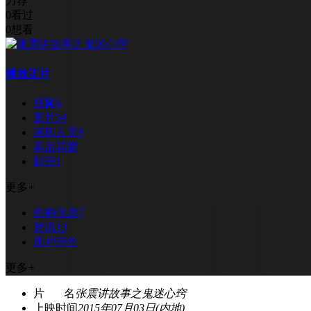
力荐
0
看过
0
想看
播放正片
视频
6
图片
54
演职人员
9
幕后花絮
影评
1
更多
+
机构信息
7
资讯
13
用户评价
更多
+
片 名
张震讲故事之鬼迷心窍
上映时间
2015年07月03日(内地)