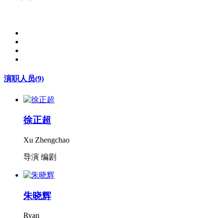
演职人员
(9)
徐正超
Xu Zhengchao
导演 编剧
朱晓辉
Ryan