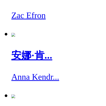
Zac Efron
安娜·肯...
Anna Kendr...