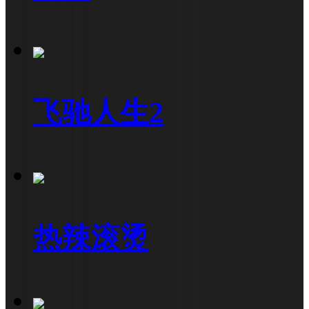
飞驰人生2
热辣滚烫