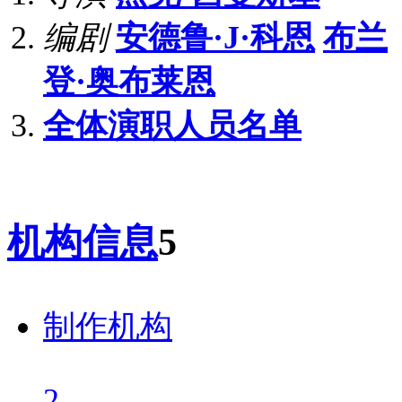
编剧
安德鲁·J·科恩
布兰
登·奥布莱恩
全体演职人员名单
机构信息
5
制作机构
2