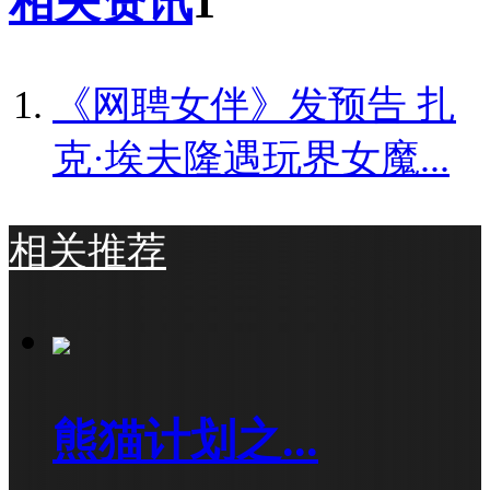
相关资讯
1
《网聘女伴》发预告 扎
克·埃夫隆遇玩界女魔...
相关推荐
熊猫计划之...