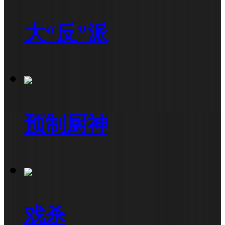
大“反”派
预制厨神
戏杀