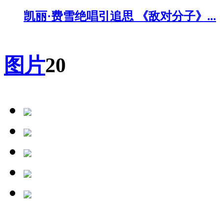
凯丽·费雪绝唱引追思 《敌对分子》...
图片
20