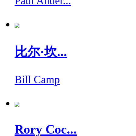
Paul Ander...
比尔·坎...
Bill Camp
Rory Coc...