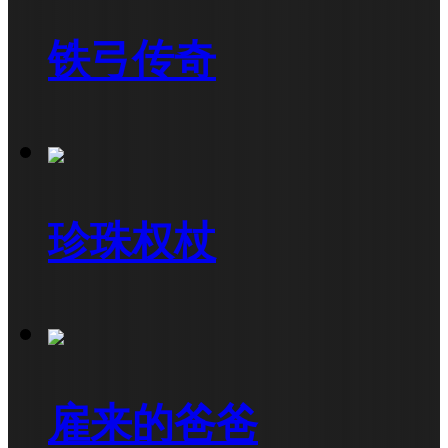
铁弓传奇
珍珠权杖
雇来的爸爸