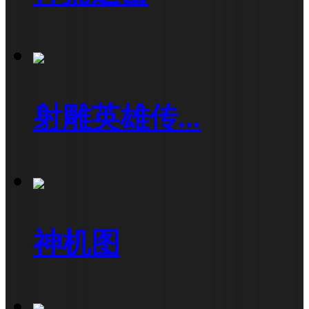
射雕英雄传...
神机图