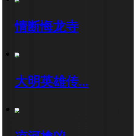
情断悔龙寺
大明英雄传...