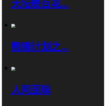
天坛映百花...
熊猫计划之...
人间至味