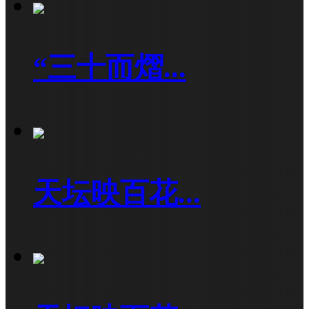
“三十而熠...
天坛映百花...