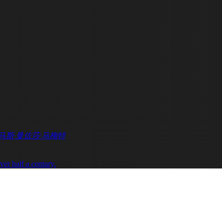
马斯·曼
佐莎·马梅特
er half a century.