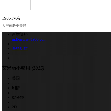
1905TV端
大屏体验更美好
新增资料
mdbnews@1905.com
|
资料纠错
|
艾米丽不够用
(2015)
美国
|
剧情
|
87分钟
|
2D