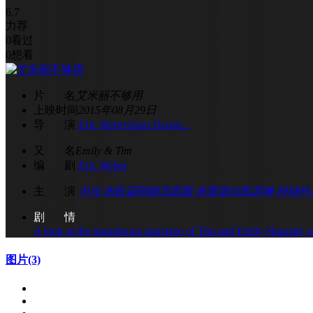
6.7
力荐
0
看过
0
想看
片 名
艾米丽不够用
上映时间
2015年08月29日
导 演
Eric Weber
Sean Devan...
又 名
Emily & Tim
编 剧
Eric Weber
主 演
卡拉·布欧诺
阿丽克西斯·布莱德尔
凯瑟琳·特纳
托
剧 情
A look at the tumultuous marriage of Tim and Emily Hanratty ov
图片
(3)