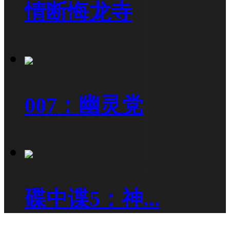
情断悔龙寺
007：幽灵党
碟中谍5：神...