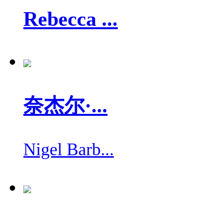
Rebecca ...
奈杰尔·...
Nigel Barb...