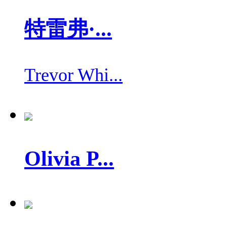
特雷弗·...
Trevor Whi...
Olivia P...