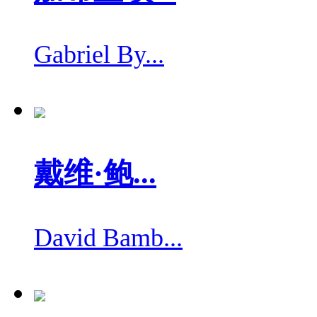
Gabriel By...
戴维·鲍...
David Bamb...