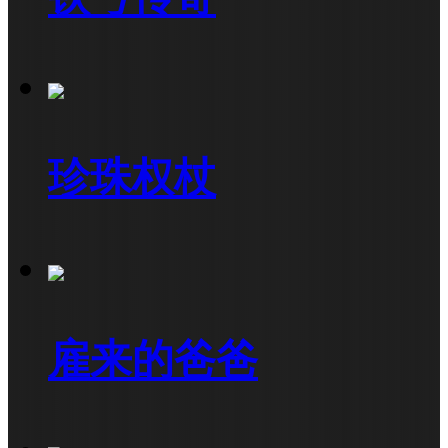
珍珠权杖
雇来的爸爸