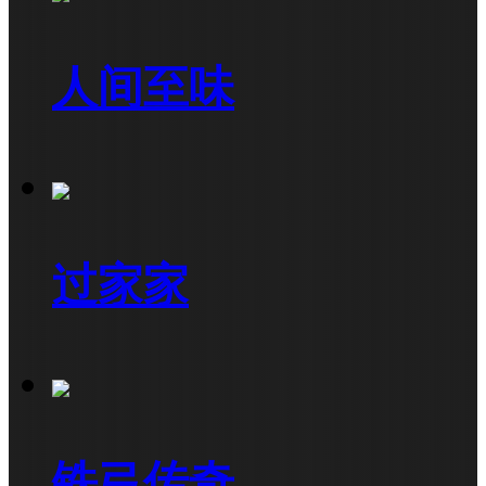
人间至味
过家家
铁弓传奇