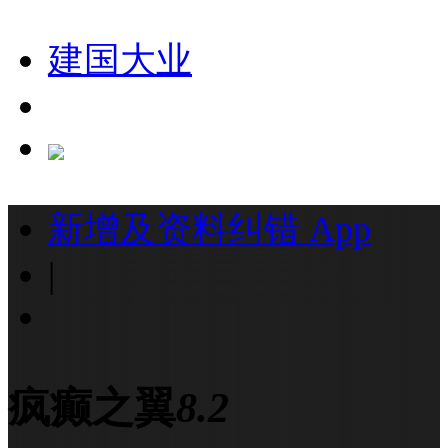
建国大业
新增及资料纠错
App
|
疯癫之翼
8.2